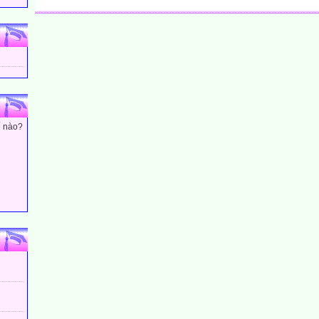
ế nào?