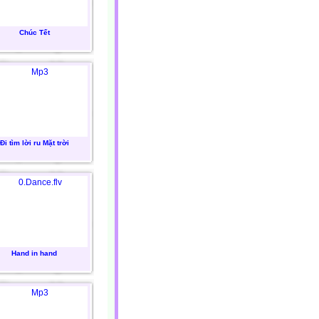
Chúc Tết
Đi tìm lời ru Mặt trời
Hand in hand