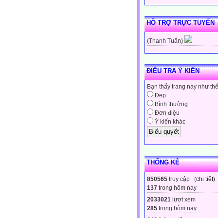
HỖ TRỢ TRỰC TUYẾN
(Thanh Tuấn)
ĐIỀU TRA Ý KIẾN
Bạn thấy trang này như th
Đẹp
Bình thường
Đơn điệu
Ý kiến khác
THỐNG KÊ
850565
truy cập (
chi tiết
)
137
trong hôm nay
2033021
lượt xem
285
trong hôm nay