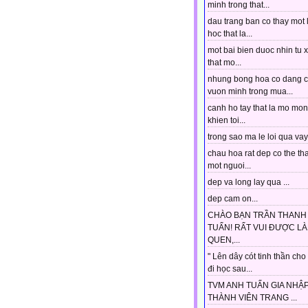
minh trong that...
dau trang ban co thay mot 
hoc that la...
mot bai bien duoc nhin tu 
that mo...
nhung bong hoa co dang 
vuon minh trong mua...
canh ho tay that la mo mo
khien toi...
trong sao ma le loi qua vay.
chau hoa rat dep co the tha
mot nguoi...
dep va long lay qua ...
dep cam on...
CHÀO BẠN TRẦN THANH
TUẤN! RẤT VUI ĐƯỢC L
QUEN,...
" Lên dây cót tinh thần cho
đi học sau...
TVM ANH TUẤN GIA NHẬ
THÀNH VIÊN TRANG ...