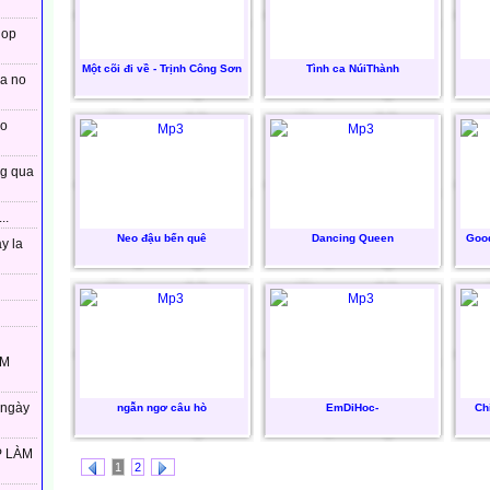
lop
Một cõi đi về - Trịnh Công Sơn
Tình ca NúiThành
xa no
co
ng qua
..
Neo đậu bến quê
Dancing Queen
Goo
y la
ÀM
 ngày
ngẫn ngơ câu hò
EmDiHoc-
Ch
P LÀM
1
2