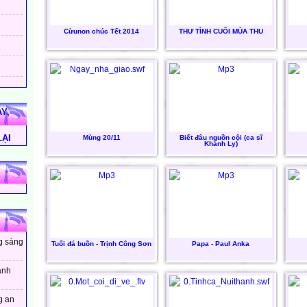
Cừunon chúc Tết 2014
THƯ TÌNH CUỐI MÙA THU
Y,
LẠI
Mù­ng 20/11
Biết đâu nguồn cội (ca sĩ
Khánh Ly)
ng sáng
Tuổi đá buồn - Trịnh Công Sơn
Papa - Paul Anka
ánh
g an