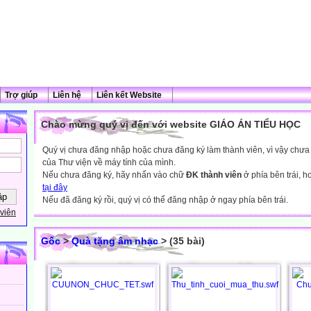
Trợ giúp
Liên hệ
Liên kết Website
Chào mừng quý vị đến với website GIÁO ÁN TIỂU HỌC
Quý vị chưa đăng nhập hoặc chưa đăng ký làm thành viên, vì vậy chưa th
của Thư viện về máy tính của mình.
Nếu chưa đăng ký, hãy nhấn vào chữ
ĐK thành viên
ở phía bên trái, 
tại đây
Nếu đã đăng ký rồi, quý vị có thể đăng nhập ở ngay phía bên trái.
viên
Gốc
>
Quà tặng âm nhạc
> (35 bài)