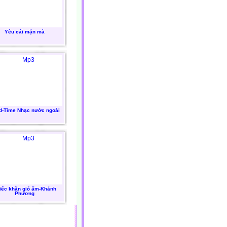
Yêu cái mặn mà
d-Time Nhạc nước ngoài
iếc khăn gió ấm-Khánh
Phương