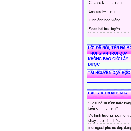
Chia sẻ kinh nghiệm
Lưu giữ kỷ niệm
Hình ảnh hoạt động
Soạn bài trực tuyến
LỜI ĐÃ NÓI, TÊN ĐÃ BA
THỜI GIAN TRÔI QUA
KHÔNG BAO GIỜ LẤY 
ĐƯỢC
TÀI NGUYÊN DẠY HỌC
CÁC Ý KIẾN MỚI NHẤT
" Loại bỏ sự hình thức tro
kiến kinh nghiệm "...
Mô hình trường học mới tr
chạy theo hình thức...
mot nguoi phu nu dep dan