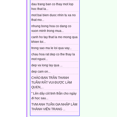
dau trang ban co thay mot lop
hoc that la...
mot bai bien duoc nhin tu xa no
that mo...
nhung bong hoa co dang co
vuon minh trong mua...
canh ho tay that la mo mong qua
khien toi...
trong sao ma le loi qua vay...
chau hoa rat dep co the thay la
mot nguoi...
dep va long lay qua ...
dep cam on...
CHÀO BẠN TRẦN THANH
TUẤN! RẤT VUI ĐƯỢC LÀM
QUEN,...
" Lên dây cót tinh thần cho ngày
đi học sau...
TVM ANH TUẤN GIA NHẬP LÀM
THÀNH VIÊN TRANG ...