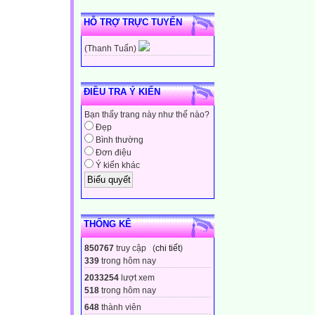
HỖ TRỢ TRỰC TUYẾN
(Thanh Tuấn)
ĐIỀU TRA Ý KIẾN
Bạn thấy trang này như thế nào?
Đẹp
Bình thường
Đơn điệu
Ý kiến khác
THỐNG KÊ
850767
truy cập (
chi tiết
)
339
trong hôm nay
2033254
lượt xem
518
trong hôm nay
648
thành viên