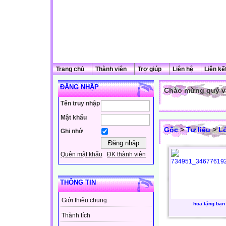
Trang chủ
Thành viên
Trợ giúp
Liên hệ
Liên kế
ĐĂNG NHẬP
Chào mừng quý vị
Tên truy nhập
Mật khẩu
Gốc
>
Tư liệu
>
L
Ghi nhớ
Quên mật khẩu
ĐK thành viên
THÔNG TIN
Giới thiệu chung
hoa tặng bạn
Thành tích