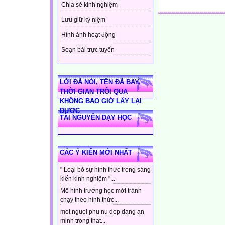
Chia sẻ kinh nghiệm
Lưu giữ kỷ niệm
Hình ảnh hoạt động
Soạn bài trực tuyến
LỜI ĐÃ NÓI, TÊN ĐÃ BAY,
THỜI GIAN TRÔI QUA
KHÔNG BAO GIỜ LẤY LẠI
ĐƯỢC
TÀI NGUYÊN DẠY HỌC
CÁC Ý KIẾN MỚI NHẤT
" Loại bỏ sự hình thức trong sáng
kiến kinh nghiệm "...
Mô hình trường học mới tránh
chạy theo hình thức...
mot nguoi phu nu dep dang an
minh trong that...