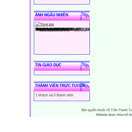
ẢNH NGẪU NHIÊN
TIN GIÁO DỤC
THÀNH VIÊN TRỰC TUYẾN
1 khách và 0 thành viên
Bản quyền thuộc về Trần Thanh T
Website được thừa kế t