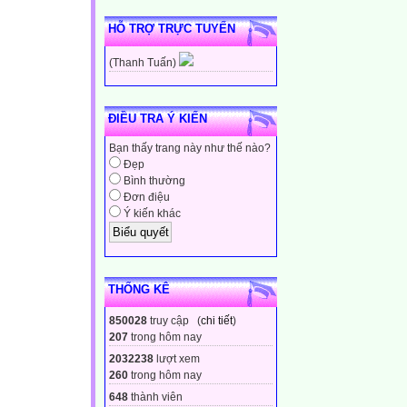
HỖ TRỢ TRỰC TUYẾN
(Thanh Tuấn)
ĐIỀU TRA Ý KIẾN
Bạn thấy trang này như thế nào?
Đẹp
Bình thường
Đơn điệu
Ý kiến khác
THỐNG KÊ
850028
truy cập (
chi tiết
)
207
trong hôm nay
2032238
lượt xem
260
trong hôm nay
648
thành viên