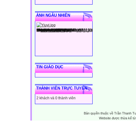
ẢNH NGẪU NHIÊN
TIN GIÁO DỤC
THÀNH VIÊN TRỰC TUYẾN
2 khách và 0 thành viên
Bản quyền thuộc về Trần Thanh T
Website được thừa kế t