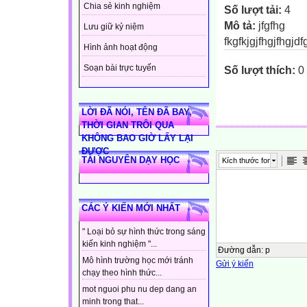
Chia sẻ kinh nghiệm
Số lượt tải:
4
Mô tả:
jfgfhg
Lưu giữ kỷ niệm
fkgfkjgjfhgjfhgjdfg
Hình ảnh hoạt động
Soạn bài trực tuyến
Số lượt thích:
0
LỜI ĐÃ NÓI, TÊN ĐÃ BAY,
THỜI GIAN TRÔI QUA
KHÔNG BAO GIỜ LẤY LẠI
ĐƯỢC
TÀI NGUYÊN DẠY HỌC
Kích thước font
CÁC Ý KIẾN MỚI NHẤT
" Loại bỏ sự hình thức trong sáng
kiến kinh nghiệm "...
Đường dẫn
:
p
Mô hình trường học mới tránh
Gửi ý kiến
chạy theo hình thức...
mot nguoi phu nu dep dang an
minh trong that...