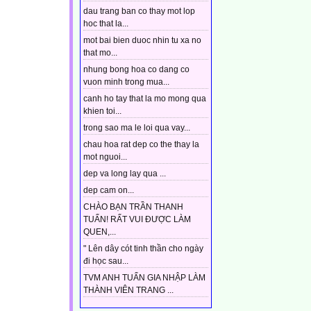
dau trang ban co thay mot lop
hoc that la...
mot bai bien duoc nhin tu xa no
that mo...
nhung bong hoa co dang co
vuon minh trong mua...
canh ho tay that la mo mong qua
khien toi...
trong sao ma le loi qua vay...
chau hoa rat dep co the thay la
mot nguoi...
dep va long lay qua ...
dep cam on...
CHÀO BẠN TRẦN THANH
TUẤN! RẤT VUI ĐƯỢC LÀM
QUEN,...
" Lên dây cót tinh thần cho ngày
đi học sau...
TVM ANH TUẤN GIA NHẬP LÀM
THÀNH VIÊN TRANG ...