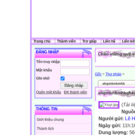
Trang chủ
Thành viên
Trợ giúp
Liên hệ
Liên kế
ĐĂNG NHẬP
Chào mừng quý vị
Tên truy nhập
Mật khẩu
Gốc
>
Thư pháp
>
Ghi nhớ
ahgmbnbmhk
Quên mật khẩu
ĐK thành viên
ahgmbnbmhkghkg
(
Tài l
THÔNG TIN
Nguồ
Người gửi:
Lê H
Giới thiệu chung
Ngày gửi:
11h:1
Thành tích
Dung lượng:
56