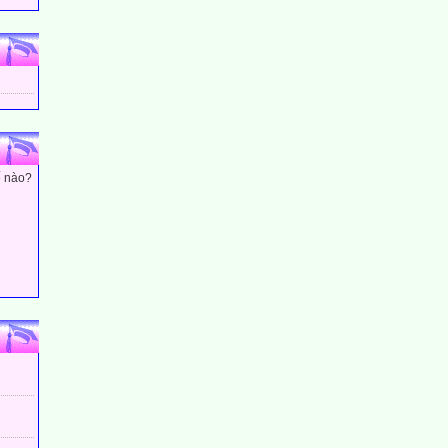
ế nào?