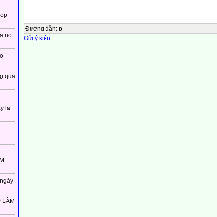
lop
Đường dẫn
:
p
xa no
Gửi ý kiến
co
ng qua
..
y la
ÀM
 ngày
P LÀM