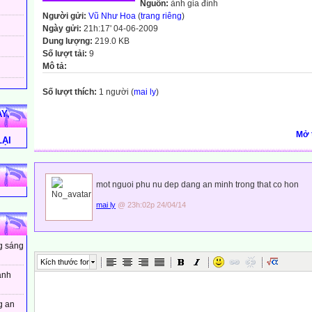
Nguồn:
ảnh gia đình
Người gửi:
Vũ Như Hoa
(
trang riêng
)
Ngày gửi:
21h:17' 04-06-2009
Dung lượng:
219.0 KB
Số lượt tải:
9
Mô tả:
Số lượt thích:
1 người (
mai ly
)
Y,
Mở 
LẠI
mot nguoi phu nu dep dang an minh trong that co hon
mai ly
@ 23h:02p 24/04/14
ng sáng
Kích thước font
ánh
g an