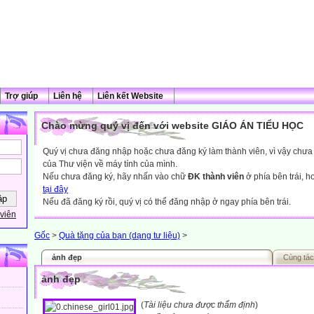
Trợ giúp
Liên hệ
Liên kết Website
Chào mừng quý vị đến với website GIÁO ÁN TIỂU HỌC
Quý vị chưa đăng nhập hoặc chưa đăng ký làm thành viên, vì vậy chưa th
của Thư viện về máy tính của mình.
Nếu chưa đăng ký, hãy nhấn vào chữ
ĐK thành viên
ở phía bên trái, 
tại đây
Nếu đã đăng ký rồi, quý vị có thể đăng nhập ở ngay phía bên trái.
viên
Gốc
>
Quà tặng của bạn (dạng tư liệu)
>
ảnh đẹp
Cùng tác
ảnh đẹp
(
Tài liệu chưa được thẩm định
)