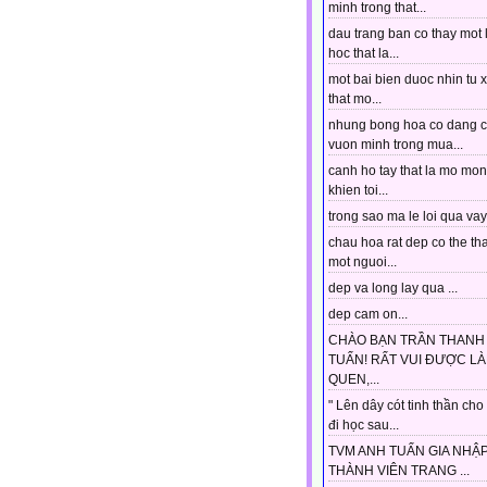
minh trong that...
dau trang ban co thay mot 
hoc that la...
mot bai bien duoc nhin tu 
that mo...
nhung bong hoa co dang 
vuon minh trong mua...
canh ho tay that la mo mo
khien toi...
trong sao ma le loi qua vay.
chau hoa rat dep co the tha
mot nguoi...
dep va long lay qua ...
dep cam on...
CHÀO BẠN TRẦN THANH
TUẤN! RẤT VUI ĐƯỢC L
QUEN,...
" Lên dây cót tinh thần cho
đi học sau...
TVM ANH TUẤN GIA NHẬ
THÀNH VIÊN TRANG ...