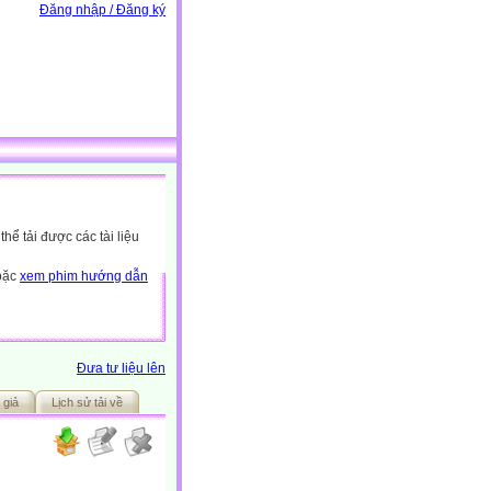
Đăng nhập / Đăng ký
ể tải được các tài liệu
hoặc
xem phim hướng dẫn
Đưa tư liệu lên
 giả
Lịch sử tải về