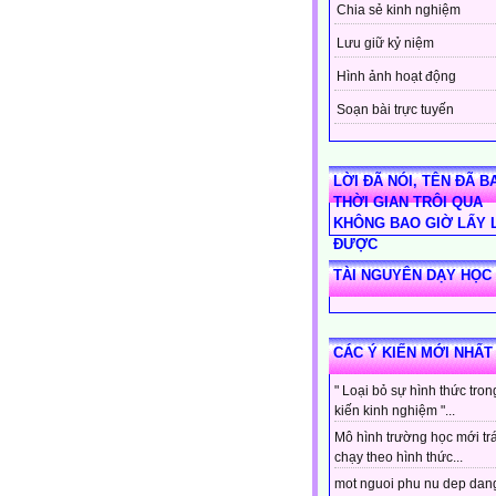
Chia sẻ kinh nghiệm
Lưu giữ kỷ niệm
Hình ảnh hoạt động
Soạn bài trực tuyến
LỜI ĐÃ NÓI, TÊN ĐÃ BA
THỜI GIAN TRÔI QUA
KHÔNG BAO GIỜ LẤY 
ĐƯỢC
TÀI NGUYÊN DẠY HỌC
CÁC Ý KIẾN MỚI NHẤT
" Loại bỏ sự hình thức tro
kiến kinh nghiệm "...
Mô hình trường học mới tr
chạy theo hình thức...
mot nguoi phu nu dep dan