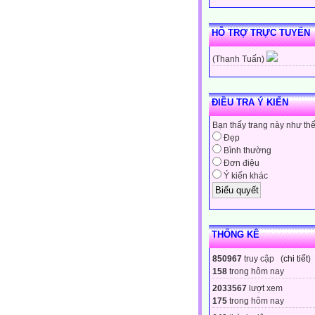
HỖ TRỢ TRỰC TUYẾN
(Thanh Tuấn)
ĐIỀU TRA Ý KIẾN
Bạn thấy trang này như th
Đẹp
Bình thường
Đơn điệu
Ý kiến khác
THỐNG KÊ
850967
truy cập (
chi tiết
)
158
trong hôm nay
2033567
lượt xem
175
trong hôm nay