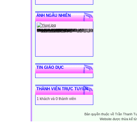
ẢNH NGẪU NHIÊN
TIN GIÁO DỤC
THÀNH VIÊN TRỰC TUYẾN
1 khách và 0 thành viên
Bản quyền thuộc về Trần Thanh T
Website được thừa kế t