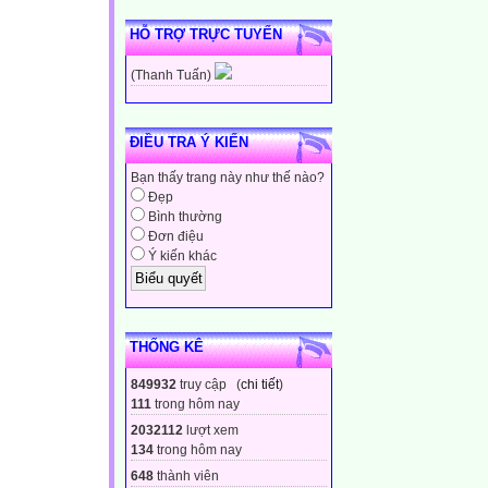
HỖ TRỢ TRỰC TUYẾN
(Thanh Tuấn)
ĐIỀU TRA Ý KIẾN
Bạn thấy trang này như thế nào?
Đẹp
Bình thường
Đơn điệu
Ý kiến khác
THỐNG KÊ
849932
truy cập (
chi tiết
)
111
trong hôm nay
2032112
lượt xem
134
trong hôm nay
648
thành viên