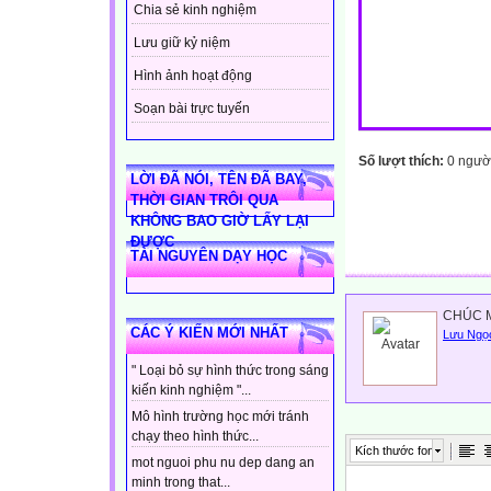
Chia sẻ kinh nghiệm
Lưu giữ kỷ niệm
Hình ảnh hoạt động
Soạn bài trực tuyến
Số lượt thích:
0 ngườ
LỜI ĐÃ NÓI, TÊN ĐÃ BAY,
THỜI GIAN TRÔI QUA
KHÔNG BAO GIỜ LẤY LẠI
ĐƯỢC
TÀI NGUYÊN DẠY HỌC
CHÚC M
CÁC Ý KIẾN MỚI NHẤT
Lưu Ngọ
" Loại bỏ sự hình thức trong sáng
kiến kinh nghiệm "...
Mô hình trường học mới tránh
chạy theo hình thức...
Kích thước font
mot nguoi phu nu dep dang an
minh trong that...