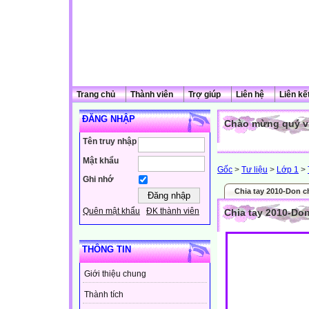
Trang chủ
Thành viên
Trợ giúp
Liên hệ
Liên kế
ĐĂNG NHẬP
Chào mừng quý vị
Tên truy nhập
Mật khẩu
Gốc
>
Tư liệu
>
Lớp 1
>
Ghi nhớ
Chia tay 2010-Don c
Quên mật khẩu
ĐK thành viên
Chia tay 2010-Do
THÔNG TIN
Giới thiệu chung
Thành tích