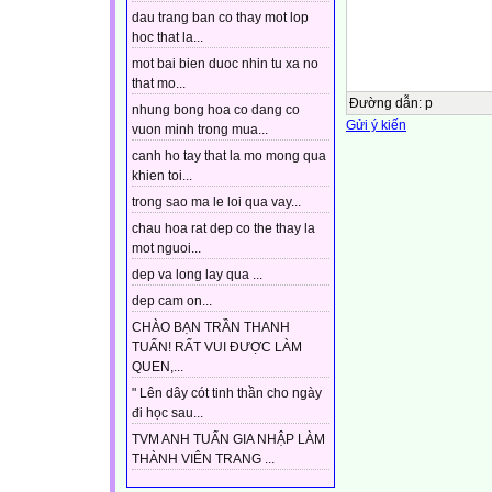
dau trang ban co thay mot lop
hoc that la...
mot bai bien duoc nhin tu xa no
that mo...
Đường dẫn
:
p
nhung bong hoa co dang co
Gửi ý kiến
vuon minh trong mua...
canh ho tay that la mo mong qua
khien toi...
trong sao ma le loi qua vay...
chau hoa rat dep co the thay la
mot nguoi...
dep va long lay qua ...
dep cam on...
CHÀO BẠN TRẦN THANH
TUẤN! RẤT VUI ĐƯỢC LÀM
QUEN,...
" Lên dây cót tinh thần cho ngày
đi học sau...
TVM ANH TUẤN GIA NHẬP LÀM
THÀNH VIÊN TRANG ...