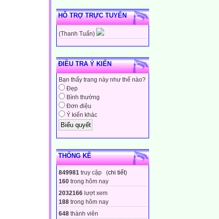
HỖ TRỢ TRỰC TUYẾN
(Thanh Tuấn)
ĐIỀU TRA Ý KIẾN
Bạn thấy trang này như thế nào?
Đẹp
Bình thường
Đơn điệu
Ý kiến khác
THỐNG KÊ
849981
truy cập (
chi tiết
)
160
trong hôm nay
2032166
lượt xem
188
trong hôm nay
648
thành viên