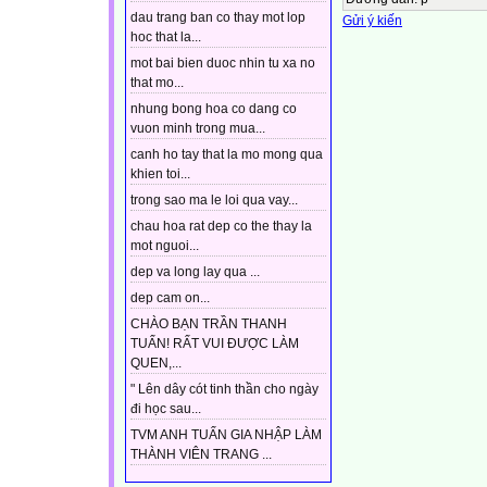
dau trang ban co thay mot lop
Gửi ý kiến
hoc that la...
mot bai bien duoc nhin tu xa no
that mo...
nhung bong hoa co dang co
vuon minh trong mua...
canh ho tay that la mo mong qua
khien toi...
trong sao ma le loi qua vay...
chau hoa rat dep co the thay la
mot nguoi...
dep va long lay qua ...
dep cam on...
CHÀO BẠN TRẦN THANH
TUẤN! RẤT VUI ĐƯỢC LÀM
QUEN,...
" Lên dây cót tinh thần cho ngày
đi học sau...
TVM ANH TUẤN GIA NHẬP LÀM
THÀNH VIÊN TRANG ...