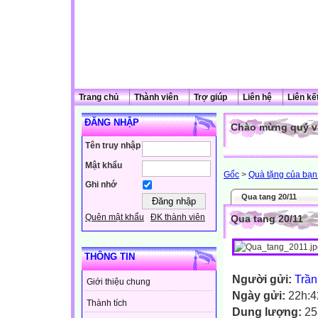
Trang chủ
Thành viên
Trợ giúp
Liên hệ
Liên kế
ĐĂNG NHẬP
Chào mừng quý vị
Tên truy nhập
Mật khẩu
Gốc
>
Quà tặng của bạn 
Ghi nhớ
Qua tang 20/11
Quên mật khẩu
ĐK thành viên
Qua tang 20/11
THÔNG TIN
Người gửi:
Trần
Giới thiệu chung
Ngày gửi:
22h:4
Thành tích
Dung lượng:
25