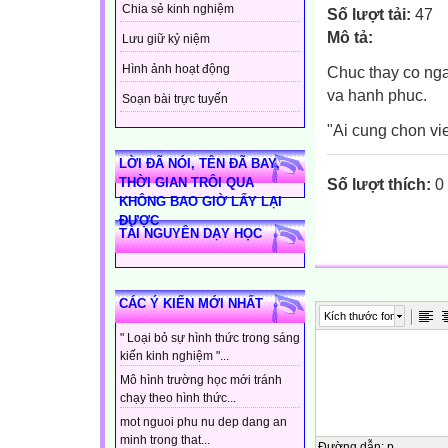
Chia sẻ kinh nghiệm
Số lượt tải:
47
Mô tả:
Lưu giữ kỷ niệm
Hình ảnh hoạt động
Chuc thay co nga
va hanh phuc.
Soạn bài trực tuyến
"Ai cung chon vi
LỜI ĐÃ NÓI, TÊN ĐÃ BAY,
THỜI GIAN TRÔI QUA
Số lượt thích:
0
KHÔNG BAO GIỜ LẤY LẠI
ĐƯỢC
TÀI NGUYÊN DẠY HỌC
CÁC Ý KIẾN MỚI NHẤT
Kích thước font
" Loại bỏ sự hình thức trong sáng
kiến kinh nghiệm "...
Mô hình trường học mới tránh
chạy theo hình thức...
mot nguoi phu nu dep dang an
minh trong that...
Đường dẫn
:
p