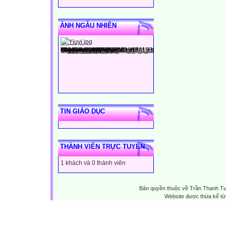
ẢNH NGẪU NHIÊN
TIN GIÁO DỤC
THÀNH VIÊN TRỰC TUYẾN
1 khách và 0 thành viên
Bản quyền thuộc về Trần Thanh T
Website được thừa kế t