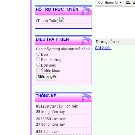
Kích thước font
HỖ TRỢ TRỰC TUYẾN
(Thanh Tuấn)
ĐIỀU TRA Ý KIẾN
Đường dẫn
:
p
Gửi ý kiến
Bạn thấy trang này như thế nào?
Đẹp
Bình thường
Đơn điệu
Ý kiến khác
THỐNG KÊ
851238
truy cập (
chi tiết
)
25
trong hôm nay
2033959
lượt xem
27
trong hôm nay
648
thành viên