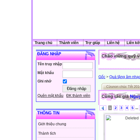
Trang chủ
Thành viên
Trợ giúp
Liên hệ
Liên kế
ĐĂNG NHẬP
Chào mừng quý vị
Tên truy nhập
Mật khẩu
Gốc
>
Quà tặng âm nhạ
Ghi nhớ
Cừunon chúc Tết 201
Quên mật khẩu
ĐK thành viên
Cùng tác giả
Nguy
...
1
2
3
4
5
THÔNG TIN
Giới thiệu chung
Thành tích