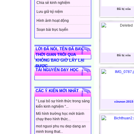
Chia sẻ kinh nghiệm
Đã bị xóa
Lưu giữ kỷ niệm
Hình ảnh hoạt động
Soạn bài trực tuyến
LỜI ĐÃ NÓI, TÊN ĐÃ BAY,
THỜI GIAN TRÔI QUA
Đã bị xóa
KHÔNG BAO GIỜ LẤY LẠI
ĐƯỢC
TÀI NGUYÊN DẠY HỌC
CÁC Ý KIẾN MỚI NHẤT
" Loại bỏ sự hình thức trong sáng
cừunon 2015
kiến kinh nghiệm "...
Mô hình trường học mới tránh
chạy theo hình thức...
mot nguoi phu nu dep dang an
minh trong that...