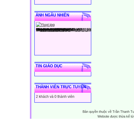
ẢNH NGẪU NHIÊN
TIN GIÁO DỤC
THÀNH VIÊN TRỰC TUYẾN
2 khách và 0 thành viên
Bản quyền thuộc về Trần Thanh T
Website được thừa kế t