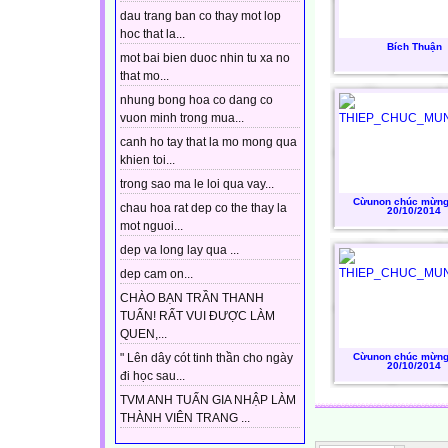
dau trang ban co thay mot lop
hoc that la...
Bích Thuận
mot bai bien duoc nhin tu xa no
that mo...
nhung bong hoa co dang co
vuon minh trong mua...
canh ho tay that la mo mong qua
khien toi...
trong sao ma le loi qua vay...
Cừunon chúc mừng
chau hoa rat dep co the thay la
20/10/2014
mot nguoi...
dep va long lay qua ...
dep cam on...
CHÀO BẠN TRẦN THANH
TUẤN! RẤT VUI ĐƯỢC LÀM
QUEN,...
Cừunon chúc mừng
" Lên dây cót tinh thần cho ngày
20/10/2014
đi học sau...
TVM ANH TUẤN GIA NHẬP LÀM
THÀNH VIÊN TRANG ...