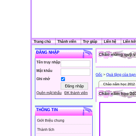
Trang chủ
Thành viên
Trợ giúp
Liên hệ
Liên kế
ĐĂNG NHẬP
Chào mừng quý vị
Tên truy nhập
Mật khẩu
Gốc
>
Quà tặng của bạn 
Ghi nhớ
Chào năm học 2012 
Quên mật khẩu
ĐK thành viên
Chào năm học 201
THÔNG TIN
Giới thiệu chung
Thành tích