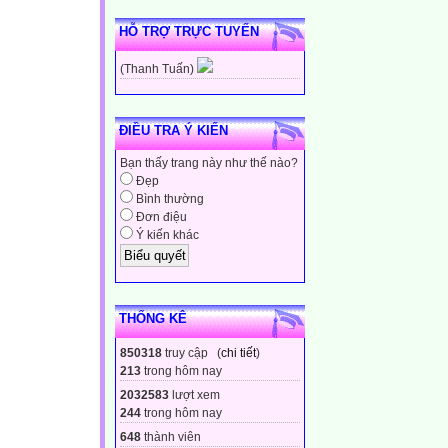
HỖ TRỢ TRỰC TUYẾN
(Thanh Tuấn)
ĐIỀU TRA Ý KIẾN
Bạn thấy trang này như thế nào?
Đẹp
Bình thường
Đơn điệu
Ý kiến khác
THỐNG KÊ
850318
truy cập (
chi tiết
)
213
trong hôm nay
2032583
lượt xem
244
trong hôm nay
648
thành viên