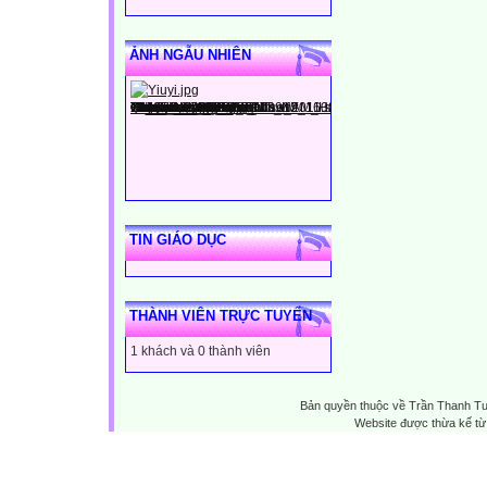
ẢNH NGẪU NHIÊN
TIN GIÁO DỤC
THÀNH VIÊN TRỰC TUYẾN
1 khách và 0 thành viên
Bản quyền thuộc về Trần Thanh T
Website được thừa kế t