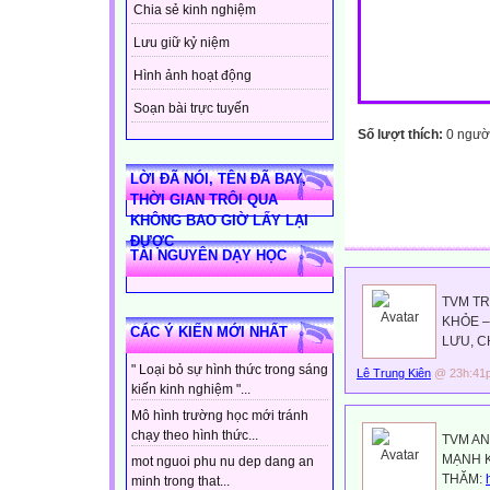
Chia sẻ kinh nghiệm
Lưu giữ kỷ niệm
Hình ảnh hoạt động
Soạn bài trực tuyến
Số lượt thích:
0 ngườ
LỜI ĐÃ NÓI, TÊN ĐÃ BAY,
THỜI GIAN TRÔI QUA
KHÔNG BAO GIỜ LẤY LẠI
ĐƯỢC
TÀI NGUYÊN DẠY HỌC
TVM TR
KHỎE –
CÁC Ý KIẾN MỚI NHẤT
LƯU, C
" Loại bỏ sự hình thức trong sáng
Lê Trung Kiên
@ 23h:41p
kiến kinh nghiệm "...
Mô hình trường học mới tránh
chạy theo hình thức...
TVM AN
MẠNH K
mot nguoi phu nu dep dang an
THĂM:
minh trong that...