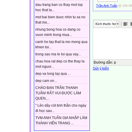
dau trang ban co thay mot lop
Trần Anh Tuấn
@ 10h:46
hoc that la...
mot bai bien duoc nhin tu xa no
that mo...
Kích thước font
nhung bong hoa co dang co
vuon minh trong mua...
canh ho tay that la mo mong qua
khien toi...
trong sao ma le loi qua vay...
chau hoa rat dep co the thay la
Đường dẫn
:
p
mot nguoi...
Gửi ý kiến
dep va long lay qua ...
dep cam on...
CHÀO BẠN TRẦN THANH
TUẤN! RẤT VUI ĐƯỢC LÀM
QUEN,...
" Lên dây cót tinh thần cho ngày
đi học sau...
TVM ANH TUẤN GIA NHẬP LÀM
THÀNH VIÊN TRANG ...