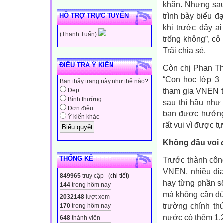
khăn. Nhưng sau
trình bày biểu đ
HỖ TRỢ TRỰC TUYẾN
khi trước đây a
(Thanh Tuấn)
trống không”, c
Trãi chia sẻ.
ĐIỀU TRA Ý KIẾN
Còn chị Phan Th
“Con học lớp 3 
Bạn thấy trang này như thế nào?
tham gia VNEN thì
Đẹp
Bình thường
sau thì hầu như
Đơn điệu
bạn được hướng 
Ý kiến khác
rất vui vì được tự
Không đầu voi 
THỐNG KÊ
Trước thành côn
VNEN, nhiều đị
849965
truy cập (
chi tiết
)
hay từng phần s
144
trong hôm nay
mà không cần dùn
2032148
lượt xem
trường chính th
170
trong hôm nay
nước có thêm 1.
648
thành viên