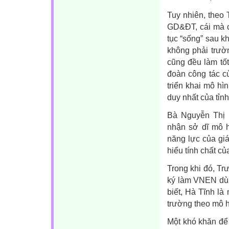
Tuy nhiên, theo
GD&ĐT, cái mà c
tục “sống” sau kh
không phải trườ
cũng đều làm tố
đoàn công tác c
triển khai mô h
duy nhất của tỉ
Bà Nguyễn Thị
nhận sở dĩ mô h
năng lực của giá
hiểu tính chất 
Trong khi đó, T
ký làm VNEN dù k
biết, Hà Tĩnh l
trường theo mô h
Một khó khăn để 