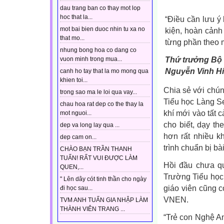
dau trang ban co thay mot lop
hoc that la...
“Điều cần lưu ý
mot bai bien duoc nhin tu xa no
kiện, hoàn cảnh
that mo...
từng phần theo m
nhung bong hoa co dang co
Thứ trưởng Bộ
vuon minh trong mua...
Nguyễn Vinh H
canh ho tay that la mo mong qua
khien toi...
Chia sẻ với chú
trong sao ma le loi qua vay...
Tiểu học Làng Se
chau hoa rat dep co the thay la
khí mới vào tất 
mot nguoi...
cho biết, dạy th
dep va long lay qua ...
hơn rất nhiều k
dep cam on...
trình chuẩn bị bà
CHÀO BẠN TRẦN THANH
TUẤN! RẤT VUI ĐƯỢC LÀM
Hồi đầu chưa qu
QUEN,...
Trường Tiểu học
" Lên dây cót tinh thần cho ngày
giáo viên cũng c
đi học sau...
VNEN.
TVM ANH TUẤN GIA NHẬP LÀM
THÀNH VIÊN TRANG ...
“Trẻ con Nghệ An