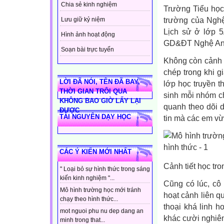
Chia sẻ kinh nghiệm
Trường Tiểu học
trường của Ngh
Lưu giữ kỷ niệm
Lịch sử ở lớp 5
Hình ảnh hoạt động
GD&ĐT Nghệ An c
Soạn bài trực tuyến
Không còn cảnh 
chép trong khi g
LỜI ĐÃ NÓI, TÊN ĐÃ BAY,
lớp học truyền 
THỜI GIAN TRÔI QUA
sinh mỗi nhóm c
KHÔNG BAO GIỜ LẤY LẠI
quanh theo dõi d
ĐƯỢC
TÀI NGUYÊN DẠY HỌC
tin mà các em v
CÁC Ý KIẾN MỚI NHẤT
Cảnh tiết học tr
" Loại bỏ sự hình thức trong sáng
kiến kinh nghiệm "...
Cũng có lúc, cô
Mô hình trường học mới tránh
hoạt cảnh liên q
chạy theo hình thức...
thoại khá linh 
mot nguoi phu nu dep dang an
khác cười nghiê
minh trong that...