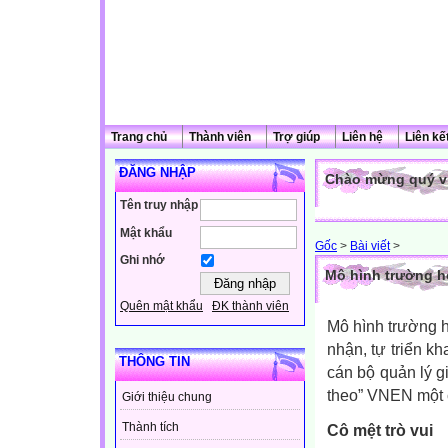
Trang chủ
Thành viên
Trợ giúp
Liên hệ
Liên kế
ĐĂNG NHẬP
Chào mừng quý vị
Tên truy nhập
Mật khẩu
Gốc
>
Bài viết
>
Ghi nhớ
Mô hình trường h
Quên mật khẩu
ĐK thành viên
Mô hình trường 
nhận, tự triển k
THÔNG TIN
cán bộ quản lý g
theo” VNEN một 
Giới thiệu chung
Thành tích
Cô mệt trò vui