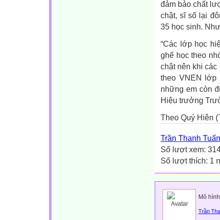
đảm bảo chất lượ
chật, sĩ số lại 
35 học sinh. Nh
“Các lớp học hi
ghế học theo nh
chật nên khi các
theo VNEN lớp đ
những em còn đu
Hiệu trưởng Trườ
Theo Quý Hiên (
Trần Thanh Tuấ
Số lượt xem: 31
Số lượt thích: 1 
Mô hình
Trần Th