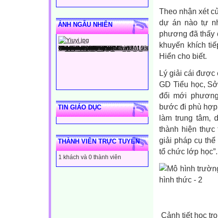
Theo nhận xét c
dự án nào tự nh
ẢNH NGẪU NHIÊN
phương đã thấy đ
khuyến khích tiế
Hiển cho biết.
Lý giải cái đượ
GD Tiểu học, Sở
đổi mới phương
bước đi phù hợp.
TIN GIÁO DỤC
làm trung tâm, 
thành hiện thực 
giải pháp cụ th
THÀNH VIÊN TRỰC TUYẾN
tổ chức lớp học”.
1 khách và 0 thành viên
Cảnh tiết học t