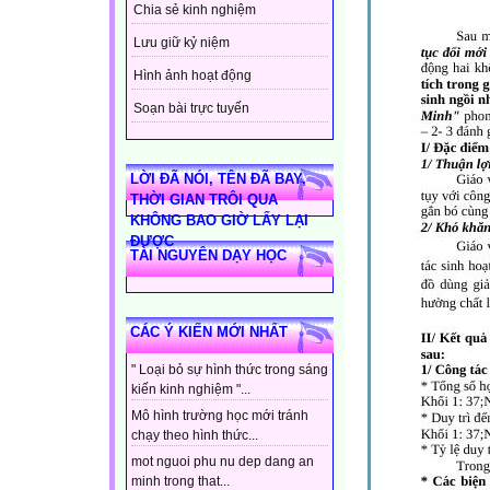
Chia sẻ kinh nghiệm
Lưu giữ kỷ niệm
Hình ảnh hoạt động
Soạn bài trực tuyến
LỜI ĐÃ NÓI, TÊN ĐÃ BAY,
THỜI GIAN TRÔI QUA
KHÔNG BAO GIỜ LẤY LẠI
ĐƯỢC
TÀI NGUYÊN DẠY HỌC
CÁC Ý KIẾN MỚI NHẤT
" Loại bỏ sự hình thức trong sáng
kiến kinh nghiệm "...
Mô hình trường học mới tránh
chạy theo hình thức...
mot nguoi phu nu dep dang an
minh trong that...