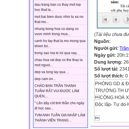
dau trang ban co thay mot lop
hoc that la...
mot bai bien duoc nhin tu xa no
that mo...
nhung bong hoa co dang co
(
Tài liệu chưa đ
vuon minh trong mua...
Nguồn:
canh ho tay that la mo mong qua
khien toi...
Người gửi:
Trầ
trong sao ma le loi qua vay...
Ngày gửi:
20h:1
chau hoa rat dep co the thay la
Dung lượng:
26
mot nguoi...
Số lượt tải:
234
dep va long lay qua ...
Số lượt thích:
0
dep cam on...
PHÒNG GD & Đ
CHÀO BẠN TRẦN THANH
TRƯỜNG TH Ư
TUẤN! RẤT VUI ĐƯỢC LÀM
QUEN,...
CỘNG HOÀ XÃ
" Lên dây cót tinh thần cho ngày
Độc lập- Tự do
đi học sau...
TVM ANH TUẤN GIA NHẬP LÀM

THÀNH VIÊN TRANG ...
