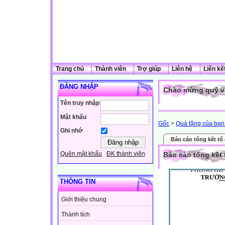
Trang chủ
Thành viên
Trợ giúp
Liên hệ
Liên kế
ĐĂNG NHẬP
Chào mừng quý vị
Tên truy nhập
Mật khẩu
Gốc
>
Quà tặng của bạn 
Ghi nhớ
Báo cáo tổng kết tổ
Quên mật khẩu
ĐK thành viên
Báo cáo tổng kết 
THÔNG TIN
Giới thiệu chung
Thành tích