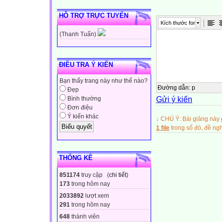
Ưu Điềm, ngày 
HỖ TRỢ TRỰC TUYẾN
Kích thước font
BÁO CÁO TỔNG
(Thanh Tuấn)
Năm học 2010 –
ĐIỀU TRA Ý KIẾN
Sau một năm thự
Bạn thấy trang này như thế nào?
học tiếp tục đổi
Đường dẫn
:
p
Đẹp
Gửi ý kiến
Bình thường
thực hiện cuộc v
Đơn điệu
cực trong thi cử
Ý kiến khác
↓ CHÚ Ý: Bài giảng này
đạo đức nhà giáo
1 file
trong số đó, đề n
động "Học tập v
thi đua "Xây dựn
THỐNG KÊ
đánh giá tổng kế
như sau:
851174
truy cập (
chi tiết
)
I/ Đặc điểm tình 
173
trong hôm nay
1/ Thuận lợi:
2033892
lượt xem
291
trong hôm nay
Giáo viên trong t
648
thành viên
tình tận tụy với