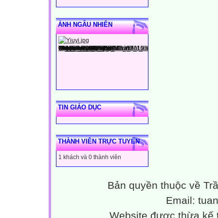
luôn có tinh thầ
2/ Khó khăn.
ẢNH NGẪU NHIÊN
Giáo viên trong 
trong công tác s
viên dạy ở cơ sở
khu vực lẻ chất
toàn tổ.
II/ Kết quả đạt 
TIN GIÁO DỤC
cụ thể như sau:
1/ Công tác huy 
* Tổng số học s
THÀNH VIÊN TRỰC TUYẾN
Khối 1: 37;Nữ: 2
1 khách và 0 thành viên
* Duy trì đến cu
Khối 1: 37;Nữ: 2
Bản quyền thuộc về Tr
* Tỷ lệ duy trì: 
Trong năm học k
Email: tu
* Các biện pháp
Website được thừa kế