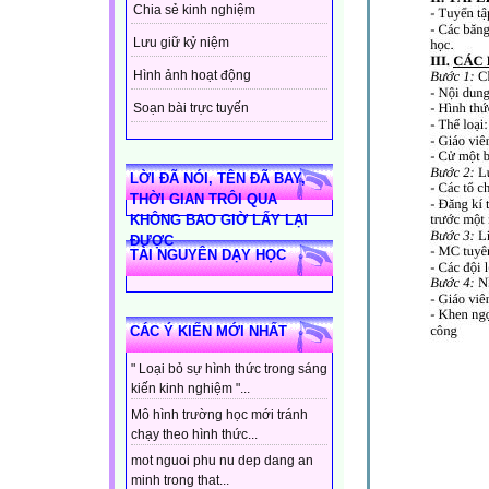
Chia sẻ kinh nghiệm
Lưu giữ kỷ niệm
Hình ảnh hoạt động
Soạn bài trực tuyến
LỜI ĐÃ NÓI, TÊN ĐÃ BAY,
THỜI GIAN TRÔI QUA
KHÔNG BAO GIỜ LẤY LẠI
ĐƯỢC
TÀI NGUYÊN DẠY HỌC
CÁC Ý KIẾN MỚI NHẤT
" Loại bỏ sự hình thức trong sáng
kiến kinh nghiệm "...
Mô hình trường học mới tránh
chạy theo hình thức...
mot nguoi phu nu dep dang an
minh trong that...