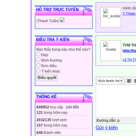
- Tuyển tập các 
mình cần
HỖ TRỢ TRỰC TUYẾN
học.
Y Thoan
- Các băng đĩa n
(Thanh Tuấn)
tiểu học.
III. CÁC BƯỚC
Bước 1: Chuẩn 
ĐIỀU TRA Ý KIẾN
TVM TH
- Nội dung: Trình
Bạn thấy trang này như thế nào?
http://
bạn.
Đẹp
Lê Thị T
Bình thường
- Hình thức: Mỗi
Đơn điệu
- Thể loại: Hát t
Ý kiến khác
- Giáo viên cung
Kích thước font
- Cử một bạn dẫ
Bước 2: Luyện t
THỐNG KÊ
- Các tổ chọn bà
- Đăng kí tên cá
849952
truy cập (
chi tiết
)
trước một ngày.
131
trong hôm nay
Bước 3: Liên ho
2032135
lượt xem
Đường dẫn
:
p
157
trong hôm nay
- MC tuyên bố lý
Gửi ý kiến
648
thành viên
- Các đội lên tự 