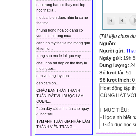
dau trang ban co thay mot lop
hoc that la...
mot bai bien duoc nhin tu xa no
that mo...
nhung bong hoa co dang co
(
Tài liệu chưa đ
vuon minh trong mua...
Nguồn:
canh ho tay that la mo mong qua
khien toi...
Người gửi:
Tha
trong sao ma le loi qua vay...
Ngày gửi:
19h:5
chau hoa rat dep co the thay la
Dung lượng:
24
mot nguoi...
Số lượt tải:
51
dep va long lay qua ...
Số lượt thích:
0
dep cam on...
Hoạt động tập t
CHÀO BẠN TRẦN THANH
CÙNG HÁT VỚI
TUẤN! RẤT VUI ĐƯỢC LÀM
QUEN,...
" Lên dây cót tinh thần cho ngày
I. MỤC TIÊU:
đi học sau...
- Học sinh biết h
TVM ANH TUẤN GIA NHẬP LÀM
- Giáo dục học s
THÀNH VIÊN TRANG ...
II. TÀI LIỆU V