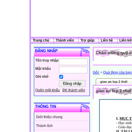
Trang chủ
Thành viên
Trợ giúp
Liên hệ
Liên kế
ĐĂNG NHẬP
Chào mừng quý vị
Tên truy nhập
Mật khẩu
Gốc
>
Quà tặng của bạn 
Ghi nhớ
giao an lop 2 thdl
Quên mật khẩu
ĐK thành viên
giao an lop 2 thdl
THÔNG TIN
Giới thiệu chung
Thành tích