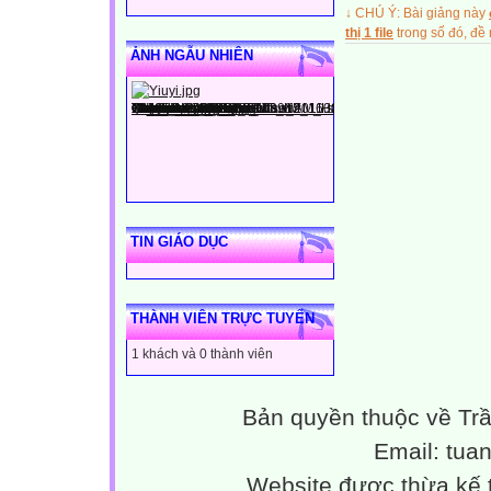
↓ CHÚ Ý: Bài giảng này
Bước 4: Nhận xé
thị 1 file
trong số đó, đ
- Giáo viên chủ 
ẢNH NGẪU NHIÊN
- Khen ngợi tinh
công
TIN GIÁO DỤC
THÀNH VIÊN TRỰC TUYẾN
1 khách và 0 thành viên
Bản quyền thuộc về Tr
Email: tu
Website được thừa kế