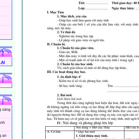
Y,
LẠI
ng sáng
ánh
g an