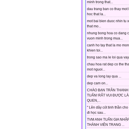
minh trong that...
dau trang ban co thay mot 
hoc that la...
mot bai bien duoc nhin tu 
that mo...
nhung bong hoa co dang 
vuon minh trong mua...
canh ho tay that la mo mo
khien toi...
trong sao ma le loi qua vay.
chau hoa rat dep co the tha
mot nguoi...
dep va long lay qua ...
dep cam on...
CHÀO BẠN TRẦN THANH
TUẤN! RẤT VUI ĐƯỢC L
QUEN,...
" Lên dây cót tinh thần cho
đi học sau...
TVM ANH TUẤN GIA NHẬ
THÀNH VIÊN TRANG ...