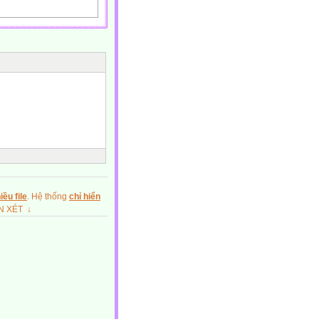
ồi, bố trí ánh sáng, mở,
m, chuột
ều file
. Hệ thống
chỉ hiển
ẬN XÉT ↓
 triển. Con người đã
 cao của xã hội, và máy
ong kỉ nguyên mới (kỉ
 thức nhất định về tin