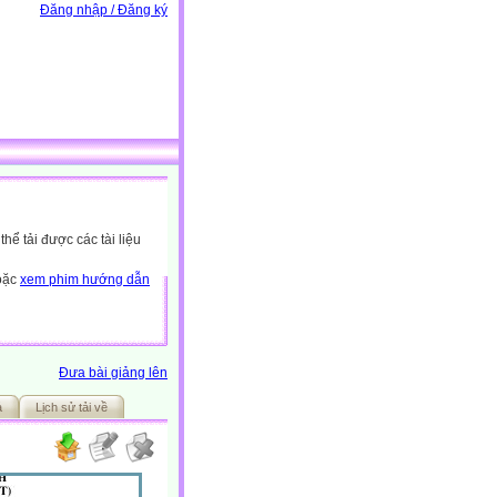
Đăng nhập / Đăng ký
ể tải được các tài liệu
hoặc
xem phim hướng dẫn
Đưa bài giảng lên
ả
Lịch sử tải về