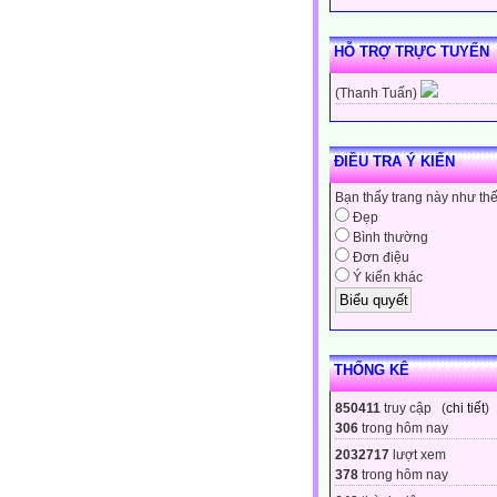
HỖ TRỢ TRỰC TUYẾN
(Thanh Tuấn)
ĐIỀU TRA Ý KIẾN
Bạn thấy trang này như th
Đẹp
Bình thường
Đơn điệu
Ý kiến khác
THỐNG KÊ
850411
truy cập (
chi tiết
)
306
trong hôm nay
2032717
lượt xem
378
trong hôm nay