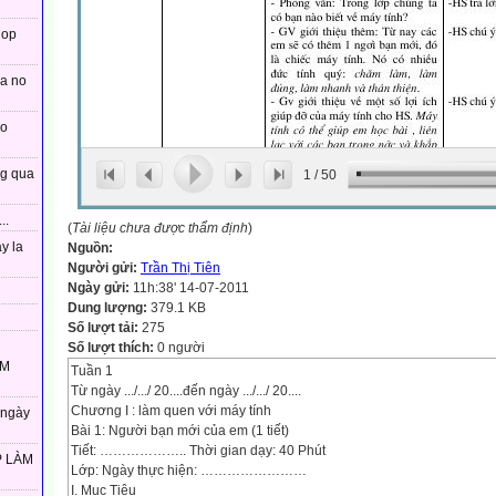
lop
xa no
co
ng qua
1
/
50
..
(
Tài liệu chưa được thẩm định
)
y la
Nguồn:
Người gửi:
Trần Thị Tiên
Ngày gửi:
11h:38' 14-07-2011
Dung lượng:
379.1 KB
Số lượt tải:
275
Số lượt thích:
0 người
ÀM
Tuần 1
Từ ngày .../.../ 20....đến ngày .../.../ 20....
Chương I : làm quen với máy tính
 ngày
Bài 1: Người bạn mới của em (1 tiết)
Tiết: ……………….. Thời gian dạy: 40 Phút
P LÀM
Lớp: Ngày thực hiện: ……………………
I. Mục Tiêu