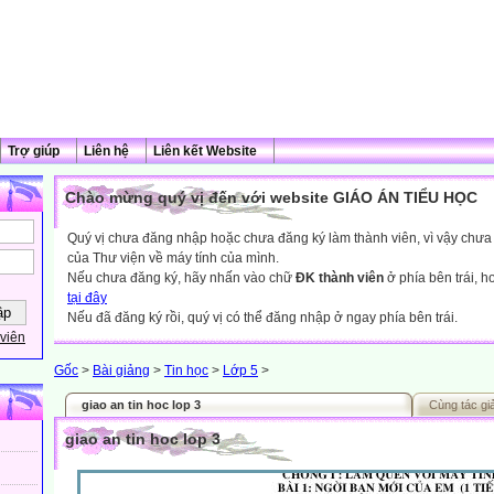
Trợ giúp
Liên hệ
Liên kết Website
Chào mừng quý vị đến với website GIÁO ÁN TIỂU HỌC
Quý vị chưa đăng nhập hoặc chưa đăng ký làm thành viên, vì vậy chưa th
của Thư viện về máy tính của mình.
Nếu chưa đăng ký, hãy nhấn vào chữ
ĐK thành viên
ở phía bên trái, 
tại đây
Nếu đã đăng ký rồi, quý vị có thể đăng nhập ở ngay phía bên trái.
viên
Gốc
>
Bài giảng
>
Tin học
>
Lớp 5
>
giao an tin hoc lop 3
Cùng tác gi
giao an tin hoc lop 3