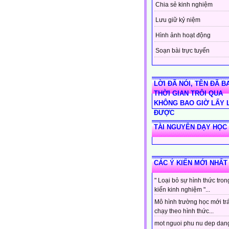
Chia sẻ kinh nghiệm
Lưu giữ kỷ niệm
Hình ảnh hoạt động
Soạn bài trực tuyến
LỜI ĐÃ NÓI, TÊN ĐÃ BA
THỜI GIAN TRÔI QUA
KHÔNG BAO GIỜ LẤY 
ĐƯỢC
TÀI NGUYÊN DẠY HỌC
CÁC Ý KIẾN MỚI NHẤT
" Loại bỏ sự hình thức tro
kiến kinh nghiệm "...
Mô hình trường học mới tr
chạy theo hình thức...
mot nguoi phu nu dep dan