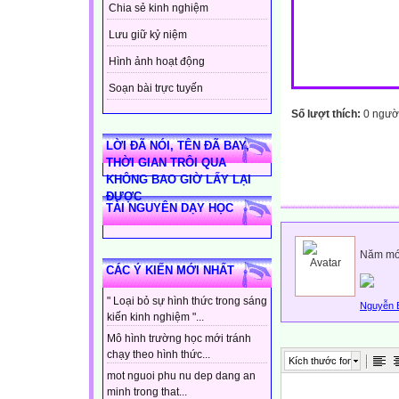
Chia sẻ kinh nghiệm
Lưu giữ kỷ niệm
Hình ảnh hoạt động
Soạn bài trực tuyến
Số lượt thích:
0 ngườ
LỜI ĐÃ NÓI, TÊN ĐÃ BAY,
THỜI GIAN TRÔI QUA
KHÔNG BAO GIỜ LẤY LẠI
ĐƯỢC
TÀI NGUYÊN DẠY HỌC
Năm mới
CÁC Ý KIẾN MỚI NHẤT
" Loại bỏ sự hình thức trong sáng
Nguyễn 
kiến kinh nghiệm "...
Mô hình trường học mới tránh
chạy theo hình thức...
Kích thước font
mot nguoi phu nu dep dang an
minh trong that...