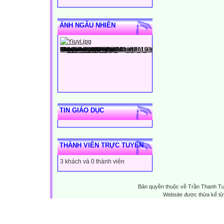
ẢNH NGẪU NHIÊN
TIN GIÁO DỤC
THÀNH VIÊN TRỰC TUYẾN
3 khách và 0 thành viên
Bản quyền thuộc về Trần Thanh T
Website được thừa kế t