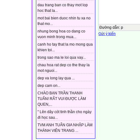
dau trang ban co thay mot lop
hoc that la...
mot bai bien duoc nhin tu xa no
that mo...
Đường dẫn
:
p
nhung bong hoa co dang co
Gửi ý kiến
vuon minh trong mua...
canh ho tay that la mo mong qua
khien toi...
trong sao ma le loi qua vay...
chau hoa rat dep co the thay la
mot nguoi...
dep va long lay qua ...
dep cam on...
CHÀO BẠN TRẦN THANH
TUẤN! RẤT VUI ĐƯỢC LÀM
QUEN,...
" Lên dây cót tinh thần cho ngày
đi học sau...
TVM ANH TUẤN GIA NHẬP LÀM
THÀNH VIÊN TRANG ...