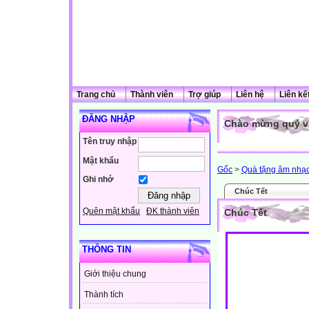
Trang chủ
Thành viên
Trợ giúp
Liên hệ
Liên kế
ĐĂNG NHẬP
Chào mừng quý vị
Tên truy nhập
Mật khẩu
Gốc
>
Quà tặng âm nhạ
Ghi nhớ
Chúc Tết
Quên mật khẩu
ĐK thành viên
Chúc Tết
THÔNG TIN
Giới thiệu chung
Thành tích