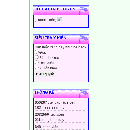
HỖ TRỢ TRỰC TUYẾN
(Thanh Tuấn)
ĐIỀU TRA Ý KIẾN
Bạn thấy trang này như thế nào?
Đẹp
Bình thường
Đơn điệu
Ý kiến khác
THỐNG KÊ
850287
truy cập (
chi tiết
)
182
trong hôm nay
2032550
lượt xem
211
trong hôm nay
648
thành viên