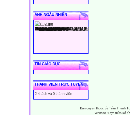
ẢNH NGẪU NHIÊN
TIN GIÁO DỤC
THÀNH VIÊN TRỰC TUYẾN
2 khách và 0 thành viên
Bản quyền thuộc về Trần Thanh T
Website được thừa kế t