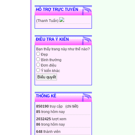
HỖ TRỢ TRỰC TUYẾN
(Thanh Tuấn)
ĐIỀU TRA Ý KIẾN
Bạn thấy trang này như thế nào?
Đẹp
Bình thường
Đơn điệu
Ý kiến khác
THỐNG KÊ
850190
truy cập (
chi tiết
)
85
trong hôm nay
2032425
lượt xem
86
trong hôm nay
648
thành viên