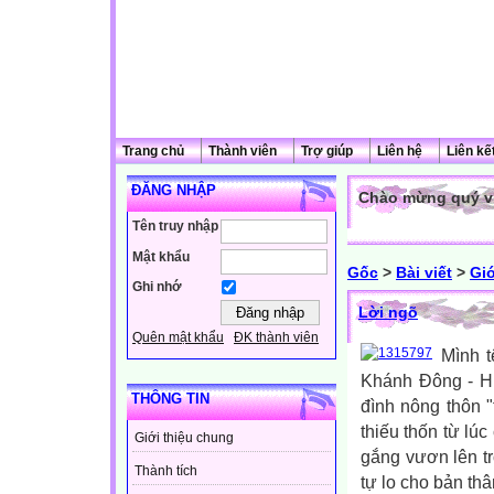
Trang chủ
Thành viên
Trợ giúp
Liên hệ
Liên kế
ĐĂNG NHẬP
Chào mừng quý vị
Tên truy nhập
Mật khẩu
Gốc
>
Bài viết
>
Giớ
Ghi nhớ
Lời ngõ
Quên mật khẩu
ĐK thành viên
Mình 
Khánh Đông - Hu
THÔNG TIN
đình nông thôn 
thiếu thốn từ lú
Giới thiệu chung
gắng vươn lên t
Thành tích
tự lo cho bản thâ