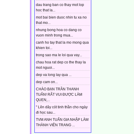
dau trang ban co thay mot lop
hoc that la...
mot bai bien duoc nhin tu xa no
that mo...
nhung bong hoa co dang co
vuon minh trong mua...
canh ho tay that la mo mong qua
khien toi...
trong sao ma le loi qua vay...
chau hoa rat dep co the thay la
mot nguoi...
dep va long lay qua ...
dep cam on...
CHÀO BẠN TRẦN THANH
TUẤN! RẤT VUI ĐƯỢC LÀM
QUEN,...
" Lên dây cót tinh thần cho ngày
đi học sau...
TVM ANH TUẤN GIA NHẬP LÀM
THÀNH VIÊN TRANG ...