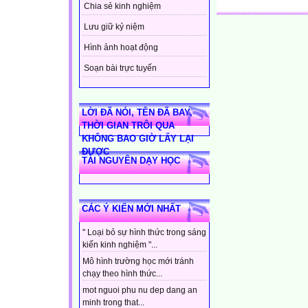
Chia sẻ kinh nghiệm
Lưu giữ kỷ niệm
Hình ảnh hoạt động
Soạn bài trực tuyến
LỜI ĐÃ NÓI, TÊN ĐÃ BAY,
THỜI GIAN TRÔI QUA
KHÔNG BAO GIỜ LẤY LẠI
ĐƯỢC
TÀI NGUYÊN DẠY HỌC
CÁC Ý KIẾN MỚI NHẤT
" Loại bỏ sự hình thức trong sáng
kiến kinh nghiệm "...
Mô hình trường học mới tránh
chạy theo hình thức...
mot nguoi phu nu dep dang an
minh trong that...