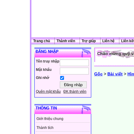
Trang chủ
Thành viên
Trợ giúp
Liên hệ
Liên kế
ĐĂNG NHẬP
Chào mừng quý vị
Tên truy nhập
Mật khẩu
Gốc
>
Bài viết
>
Hì
Ghi nhớ
Quên mật khẩu
ĐK thành viên
THÔNG TIN
Giới thiệu chung
Thành tích