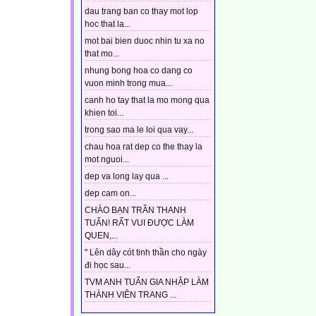
dau trang ban co thay mot lop
hoc that la...
mot bai bien duoc nhin tu xa no
that mo...
nhung bong hoa co dang co
vuon minh trong mua...
canh ho tay that la mo mong qua
khien toi...
trong sao ma le loi qua vay...
chau hoa rat dep co the thay la
mot nguoi...
dep va long lay qua ...
dep cam on...
CHÀO BẠN TRẦN THANH
TUẤN! RẤT VUI ĐƯỢC LÀM
QUEN,...
" Lên dây cót tinh thần cho ngày
đi học sau...
TVM ANH TUẤN GIA NHẬP LÀM
THÀNH VIÊN TRANG ...