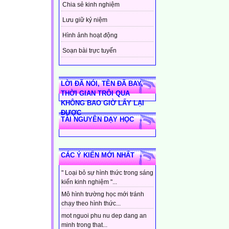
Chia sẻ kinh nghiệm
Lưu giữ kỷ niệm
Hình ảnh hoạt động
Soạn bài trực tuyến
LỜI ĐÃ NÓI, TÊN ĐÃ BAY,
THỜI GIAN TRÔI QUA
KHÔNG BAO GIỜ LẤY LẠI
ĐƯỢC
TÀI NGUYÊN DẠY HỌC
CÁC Ý KIẾN MỚI NHẤT
" Loại bỏ sự hình thức trong sáng
kiến kinh nghiệm "...
Mô hình trường học mới tránh
chạy theo hình thức...
mot nguoi phu nu dep dang an
minh trong that...