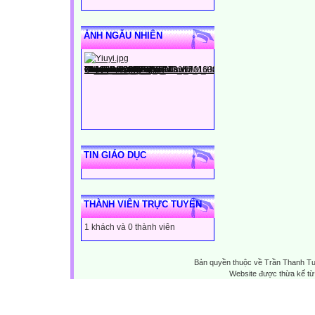
ẢNH NGẪU NHIÊN
TIN GIÁO DỤC
THÀNH VIÊN TRỰC TUYẾN
1 khách và 0 thành viên
Bản quyền thuộc về Trần Thanh T
Website được thừa kế t