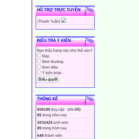
HỖ TRỢ TRỰC TUYẾN
(Thanh Tuấn)
ĐIỀU TRA Ý KIẾN
Bạn thấy trang này như thế nào?
Đẹp
Bình thường
Đơn điệu
Ý kiến khác
THỐNG KÊ
850190
truy cập (
chi tiết
)
85
trong hôm nay
2032424
lượt xem
85
trong hôm nay
648
thành viên