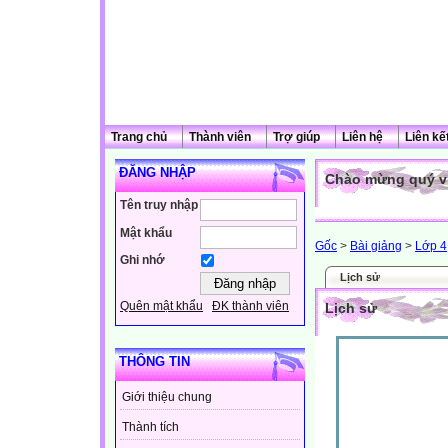
Trang chủ
Thành viên
Trợ giúp
Liên hệ
Liên kế
ĐĂNG NHẬP
Chào mừng quý vị
Tên truy nhập
Mật khẩu
Gốc
>
Bài giảng
>
Lớp 4
Ghi nhớ
Lịch sử
Quên mật khẩu
ĐK thành viên
Lịch sử
THÔNG TIN
Giới thiệu chung
Thành tích