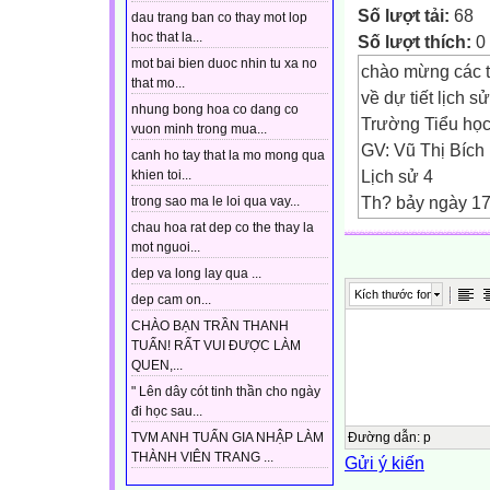
Số lượt tải:
68
dau trang ban co thay mot lop
hoc that la...
Số lượt thích:
0
mot bai bien duoc nhin tu xa no
chào mừng các t
that mo...
về dự tiết lịch s
nhung bong hoa co dang co
Trường Tiểu họ
vuon minh trong mua...
GV: Vũ Thị Bích
canh ho tay that la mo mong qua
Lịch sử 4
khien toi...
Th? bảy ngày 1
trong sao ma le loi qua vay...
LỊCH SỬ
chau hoa rat dep co the thay la
mot nguoi...
KIỂM TRA BÀI 
dep va long lay qua ...
- Chiến thắng Bạ
Kích thước font
dep cam on...
nào đối với lịch
CHÀO BẠN TRẦN THANH
đinh bộ lĩnh dẹp
TUẤN! RẤT VUI ĐƯỢC LÀM
- Nêu tên hai gia
QUEN,...
đoạn bắt đầu t
" Lên dây cót tinh thần cho ngày
Thứ bảy ngày 17
đi học sau...
LỊCH SỬ
Đường dẫn
:
p
TVM ANH TUẤN GIA NHẬP LÀM
THÀNH VIÊN TRANG ...
Gửi ý kiến
đinh bộ lĩnh dẹp