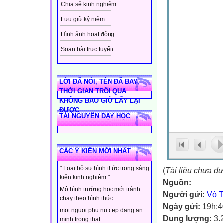
Chia sẻ kinh nghiệm
Lưu giữ kỷ niệm
Hình ảnh hoạt động
Soạn bài trực tuyến
LỜI ĐÃ NÓI, TÊN ĐÃ BAY,
THỜI GIAN TRÔI QUA
KHÔNG BAO GIỜ LẤY LẠI
ĐƯỢC
TÀI NGUYÊN DẠY HỌC
CÁC Ý KIẾN MỚI NHẤT
" Loại bỏ sự hình thức trong sáng
(
Tài liệu chưa đ
kiến kinh nghiệm "...
Nguồn:
Mô hình trường học mới tránh
Người gửi:
Vò 
chạy theo hình thức...
Ngày gửi:
19h:4
mot nguoi phu nu dep dang an
Dung lượng:
3.
minh trong that...