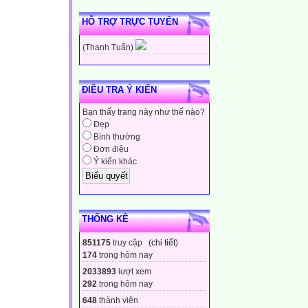
1/ Tình hình đấ
Sau khi Ngô Quyề
HỖ TRỢ TRỰC TUYẾN
lực phong kiến đ
(Thanh Tuấn)
đánh nhau liên m
phá, còn quân thù
- Sau khi Ngô Q
ĐIỀU TRA Ý KIẾN
Bản đồ các tỉnh
Bạn thấy trang này như thế nào?
Ngô Xương Xí
Đẹp
Bình thường
Kiều Công Hãn
Đơn điệu
Ý kiến khác
Kiều Thuận
Nguyễn Khoan
Đỗ Cảnh Thạc
Lý Khuê
THỐNG KÊ
Nguyễn Thủ Tiệ
851175
truy cập (
chi tiết
)
Lữ Đường
174
trong hôm nay
Trần Lãm
2033893
lượt xem
Nguyễn Siêu
292
trong hôm nay
Phạm Bạch Hổ
648
thành viên