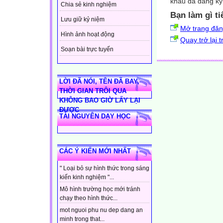
khẩu đã đăng ký 
Chia sẻ kinh nghiệm
Bạn làm gì ti
Lưu giữ kỷ niệm
Mở trang đă
Hình ảnh hoạt động
Quay trở lại 
Soạn bài trực tuyến
LỜI ĐÃ NÓI, TÊN ĐÃ BAY,
THỜI GIAN TRÔI QUA
KHÔNG BAO GIỜ LẤY LẠI
ĐƯỢC
TÀI NGUYÊN DẠY HỌC
CÁC Ý KIẾN MỚI NHẤT
" Loại bỏ sự hình thức trong sáng
kiến kinh nghiệm "...
Mô hình trường học mới tránh
chạy theo hình thức...
mot nguoi phu nu dep dang an
minh trong that...