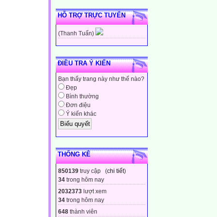
HỖ TRỢ TRỰC TUYẾN
(Thanh Tuấn)
ĐIỀU TRA Ý KIẾN
Bạn thấy trang này như thế nào?
Đẹp
Bình thường
Đơn điệu
Ý kiến khác
THỐNG KÊ
850139
truy cập (
chi tiết
)
34
trong hôm nay
2032373
lượt xem
34
trong hôm nay
648
thành viên