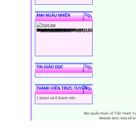
ẢNH NGẪU NHIÊN
TIN GIÁO DỤC
THÀNH VIÊN TRỰC TUYẾN
1 khách và 0 thành viên
Bản quyền thuộc về Trần Thanh T
Website được thừa kế t