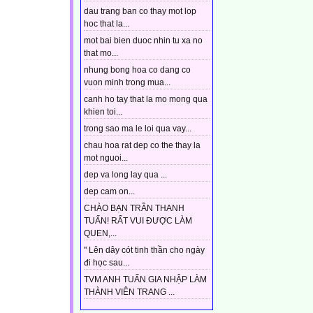
dau trang ban co thay mot lop
hoc that la...
mot bai bien duoc nhin tu xa no
that mo...
nhung bong hoa co dang co
vuon minh trong mua...
canh ho tay that la mo mong qua
khien toi...
trong sao ma le loi qua vay...
chau hoa rat dep co the thay la
mot nguoi...
dep va long lay qua ...
dep cam on...
CHÀO BẠN TRẦN THANH
TUẤN! RẤT VUI ĐƯỢC LÀM
QUEN,...
" Lên dây cót tinh thần cho ngày
đi học sau...
TVM ANH TUẤN GIA NHẬP LÀM
THÀNH VIÊN TRANG ...