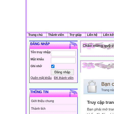
Trang chủ
Thành viên
Trợ giúp
Liên hệ
Liên kế
ĐĂNG NHẬP
Chào mừng quý vị
Tên truy nhập
Mật khẩu
Ghi nhớ
Quên mật khẩu
ĐK thành viên
Bạn 
Trang nà
THÔNG TIN
Giới thiệu chung
Truy cập tra
Thành tích
Bạn phải mở tra