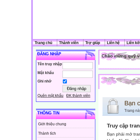
Trang chủ
Thành viên
Trợ giúp
Liên hệ
Liên kế
ĐĂNG NHẬP
Chào mừng quý vị
Tên truy nhập
Mật khẩu
Ghi nhớ
Quên mật khẩu
ĐK thành viên
Bạn 
Trang nà
THÔNG TIN
Giới thiệu chung
Truy cập tra
Thành tích
Bạn phải mở tra