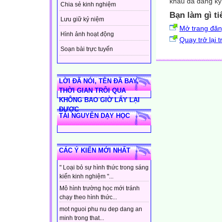
khẩu đã đăng ký 
Chia sẻ kinh nghiệm
Bạn làm gì ti
Lưu giữ kỷ niệm
Mở trang đă
Hình ảnh hoạt động
Quay trở lại 
Soạn bài trực tuyến
LỜI ĐÃ NÓI, TÊN ĐÃ BAY,
THỜI GIAN TRÔI QUA
KHÔNG BAO GIỜ LẤY LẠI
ĐƯỢC
TÀI NGUYÊN DẠY HỌC
CÁC Ý KIẾN MỚI NHẤT
" Loại bỏ sự hình thức trong sáng
kiến kinh nghiệm "...
Mô hình trường học mới tránh
chạy theo hình thức...
mot nguoi phu nu dep dang an
minh trong that...