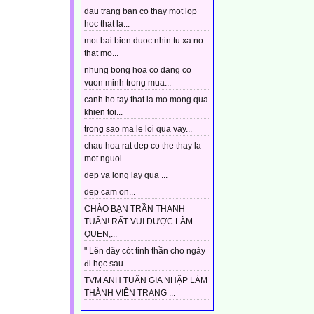
dau trang ban co thay mot lop
hoc that la...
mot bai bien duoc nhin tu xa no
that mo...
nhung bong hoa co dang co
vuon minh trong mua...
canh ho tay that la mo mong qua
khien toi...
trong sao ma le loi qua vay...
chau hoa rat dep co the thay la
mot nguoi...
dep va long lay qua ...
dep cam on...
CHÀO BẠN TRẦN THANH
TUẤN! RẤT VUI ĐƯỢC LÀM
QUEN,...
" Lên dây cót tinh thần cho ngày
đi học sau...
TVM ANH TUẤN GIA NHẬP LÀM
THÀNH VIÊN TRANG ...