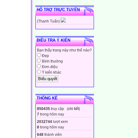
HỖ TRỢ TRỰC TUYẾN
(Thanh Tuấn)
ĐIỀU TRA Ý KIẾN
Bạn thấy trang này như thế nào?
Đẹp
Bình thường
Đơn điệu
Ý kiến khác
THỐNG KÊ
850435
truy cập (
chi tiết
)
7
trong hôm nay
2032744
lượt xem
8
trong hôm nay
648
thành viên