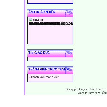
ẢNH NGẪU NHIÊN
TIN GIÁO DỤC
THÀNH VIÊN TRỰC TUYẾN
2 khách và 0 thành viên
Bản quyền thuộc về Trần Thanh T
Website được thừa kế t