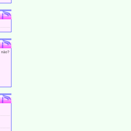
ế nào?