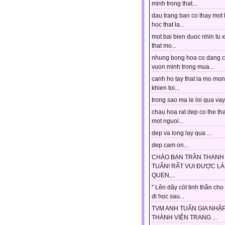
minh trong that...
dau trang ban co thay mot 
hoc that la...
mot bai bien duoc nhin tu 
that mo...
nhung bong hoa co dang 
vuon minh trong mua...
canh ho tay that la mo mo
khien toi...
trong sao ma le loi qua vay.
chau hoa rat dep co the tha
mot nguoi...
dep va long lay qua ...
dep cam on...
CHÀO BẠN TRẦN THANH
TUẤN! RẤT VUI ĐƯỢC L
QUEN,...
" Lên dây cót tinh thần cho
đi học sau...
TVM ANH TUẤN GIA NHẬ
THÀNH VIÊN TRANG ...