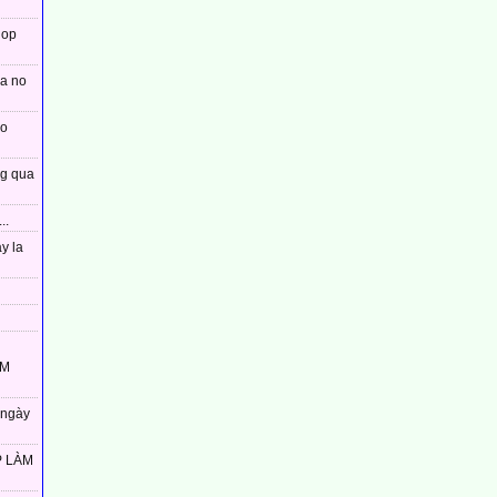
lop
xa no
co
ng qua
..
y la
ÀM
 ngày
P LÀM