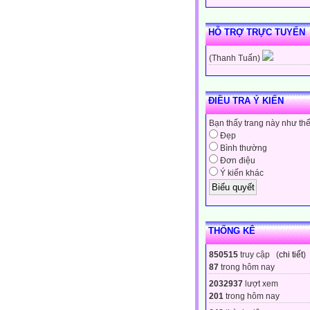
HỖ TRỢ TRỰC TUYẾN
(Thanh Tuấn)
ĐIỀU TRA Ý KIẾN
Bạn thấy trang này như th
Đẹp
Bình thường
Đơn điệu
Ý kiến khác
THỐNG KÊ
850515
truy cập (
chi tiết
)
87
trong hôm nay
2032937
lượt xem
201
trong hôm nay