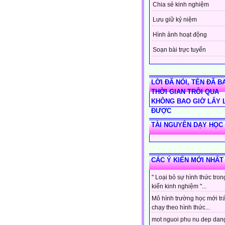
Chia sẻ kinh nghiệm
Lưu giữ kỷ niệm
Hình ảnh hoạt động
Soạn bài trực tuyến
LỜI ĐÃ NÓI, TÊN ĐÃ BA
THỜI GIAN TRÔI QUA
KHÔNG BAO GIỜ LẤY 
ĐƯỢC
TÀI NGUYÊN DẠY HỌC
CÁC Ý KIẾN MỚI NHẤT
" Loại bỏ sự hình thức tro
kiến kinh nghiệm "...
Mô hình trường học mới tr
chạy theo hình thức...
mot nguoi phu nu dep dan