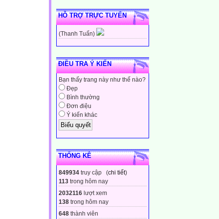
HỖ TRỢ TRỰC TUYẾN
(Thanh Tuấn)
ĐIỀU TRA Ý KIẾN
Bạn thấy trang này như thế nào?
Đẹp
Bình thường
Đơn điệu
Ý kiến khác
THỐNG KÊ
849934
truy cập (
chi tiết
)
113
trong hôm nay
2032116
lượt xem
138
trong hôm nay
648
thành viên