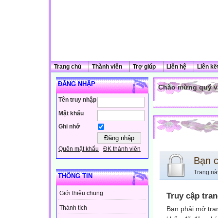
Trang chủ
Thành viên
Trợ giúp
Liên hệ
Liên kế
ĐĂNG NHẬP
Chào mừng quý vị
Tên truy nhập
Mật khẩu
Ghi nhớ
Quên mật khẩu
ĐK thành viên
Bạn 
Trang nà
THÔNG TIN
Giới thiệu chung
Truy cập tra
Thành tích
Bạn phải mở tra