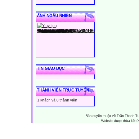
ẢNH NGẪU NHIÊN
TIN GIÁO DỤC
THÀNH VIÊN TRỰC TUYẾN
1 khách và 0 thành viên
Bản quyền thuộc về Trần Thanh T
Website được thừa kế t