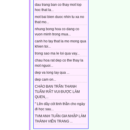
dau trang ban co thay mot lop
hoc that la...
mot bai bien duoc nhin tu xa no
that mo...
nhung bong hoa co dang co
vuon minh trong mua...
canh ho tay that la mo mong qua
khien toi...
trong sao ma le loi qua vay...
chau hoa rat dep co the thay la
mot nguoi...
dep va long lay qua ...
dep cam on...
CHÀO BẠN TRẦN THANH
TUẤN! RẤT VUI ĐƯỢC LÀM
QUEN,...
" Lên dây cót tinh thần cho ngày
đi học sau...
TVM ANH TUẤN GIA NHẬP LÀM
THÀNH VIÊN TRANG ...