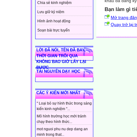
khẩu đã đăng ký 
Chia sẻ kinh nghiệm
Bạn làm gì ti
Lưu giữ kỷ niệm
Mở trang đă
Hình ảnh hoạt động
Quay trở lại 
Soạn bài trực tuyến
LỜI ĐÃ NÓI, TÊN ĐÃ BAY,
THỜI GIAN TRÔI QUA
KHÔNG BAO GIỜ LẤY LẠI
ĐƯỢC
TÀI NGUYÊN DẠY HỌC
CÁC Ý KIẾN MỚI NHẤT
" Loại bỏ sự hình thức trong sáng
kiến kinh nghiệm "...
Mô hình trường học mới tránh
chạy theo hình thức...
mot nguoi phu nu dep dang an
minh trong that...