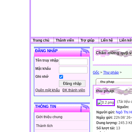
Trang chủ
Thành viên
Trợ giúp
Liên hệ
Liên kế
ĐĂNG NHẬP
Chào mừng quý vị
Tên truy nhập
Mật khẩu
Gốc
>
Thư pháp
>
Ghi nhớ
thu phap
Quên mật khẩu
ĐK thành viên
thu phap
(
Tài liệu
THÔNG TIN
Nguồn:
Người gửi:
Ngô Thị 
Giới thiệu chung
Ngày gửi:
22h:06' 26
Dung lượng:
245.3 K
Thành tích
Số lượt tải:
13