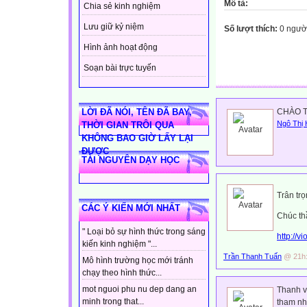
Mô tả:
Chia sẻ kinh nghiệm
Lưu giữ kỷ niệm
Số lượt thích:
0 ngườ
Hình ảnh hoạt động
Soạn bài trực tuyến
CHÀO 
LỜI ĐÃ NÓI, TÊN ĐÃ BAY,
Ngô Thị
THỜI GIAN TRÔI QUA
KHÔNG BAO GIỜ LẤY LẠI
ĐƯỢC
TÀI NGUYÊN DẠY HỌC
Trân tr
CÁC Ý KIẾN MỚI NHẤT
Chúc th
" Loại bỏ sự hình thức trong sáng
http://vi
kiến kinh nghiệm "...
Trần Thanh Tuấn
@ 21h:
Mô hình trường học mới tránh
chạy theo hình thức...
mot nguoi phu nu dep dang an
Thanh v
minh trong that...
tham nh