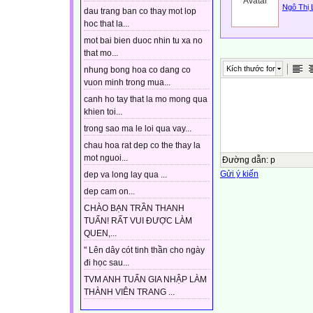
Ngô Thị 
dau trang ban co thay mot lop
hoc that la...
mot bai bien duoc nhin tu xa no
that mo...
Kích thước font
nhung bong hoa co dang co
vuon minh trong mua...
canh ho tay that la mo mong qua
khien toi...
trong sao ma le loi qua vay...
chau hoa rat dep co the thay la
mot nguoi...
Đường dẫn
:
p
Gửi ý kiến
dep va long lay qua ...
dep cam on...
CHÀO BẠN TRẦN THANH
TUẤN! RẤT VUI ĐƯỢC LÀM
QUEN,...
" Lên dây cót tinh thần cho ngày
đi học sau...
TVM ANH TUẤN GIA NHẬP LÀM
THÀNH VIÊN TRANG ...