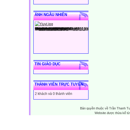
ẢNH NGẪU NHIÊN
TIN GIÁO DỤC
THÀNH VIÊN TRỰC TUYẾN
2 khách và 0 thành viên
Bản quyền thuộc về Trần Thanh T
Website được thừa kế t