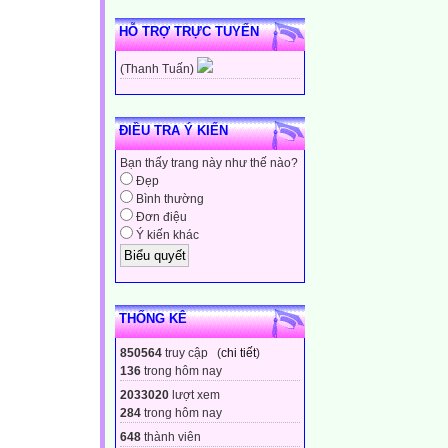
HỖ TRỢ TRỰC TUYẾN
(Thanh Tuấn)
ĐIỀU TRA Ý KIẾN
Bạn thấy trang này như thế nào?
Đẹp
Bình thường
Đơn điệu
Ý kiến khác
THỐNG KÊ
850564
truy cập (
chi tiết
)
136
trong hôm nay
2033020
lượt xem
284
trong hôm nay
648
thành viên