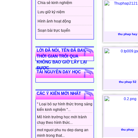
Chia sẻ kinh nghiệm
Lưu giữ kỷ niệm
Hình ảnh hoạt động
Soạn bài trực tuyến
thu phap hay
LỜI ĐÃ NÓI, TÊN ĐÃ BAY,
THỜI GIAN TRÔI QUA
KHÔNG BAO GIỜ LẤY LẠI
ĐƯỢC
TÀI NGUYÊN DẠY HỌC
thu phap 52
CÁC Ý KIẾN MỚI NHẤT
" Loại bỏ sự hình thức trong sáng
kiến kinh nghiệm "...
Mô hình trường học mới tránh
chạy theo hình thức...
thu phap
mot nguoi phu nu dep dang an
minh trong that...