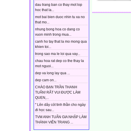
dau trang ban co thay mot lop
hoc that la...
mot bai bien duoc nhin tu xa no
that mo...
nhung bong hoa co dang co
vuon minh trong mua...
canh ho tay that la mo mong qua
khien toi...
trong sao ma le loi qua vay...
chau hoa rat dep co the thay la
mot nguoi...
dep va long lay qua ...
dep cam on...
CHÀO BẠN TRẦN THANH
TUẤN! RẤT VUI ĐƯỢC LÀM
QUEN,...
" Lên dây cót tinh thần cho ngày
đi học sau...
TVM ANH TUẤN GIA NHẬP LÀM
THÀNH VIÊN TRANG ...