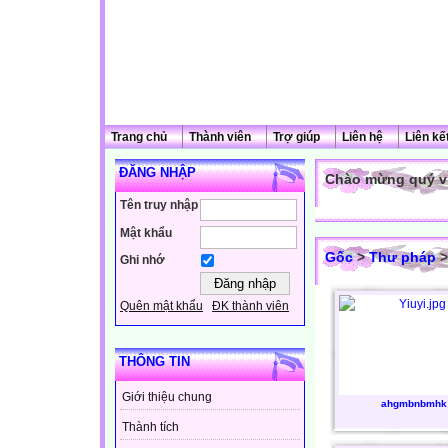
Trang chủ
Thành viên
Trợ giúp
Liên hệ
Liên kế
ĐĂNG NHẬP
Chào mừng quý vị
Tên truy nhập
Mật khẩu
Gốc
>
Thư pháp
>
Ghi nhớ
Quên mật khẩu
ĐK thành viên
THÔNG TIN
Giới thiệu chung
ahgmbnbmhk
Thành tích