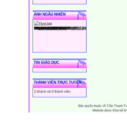
ẢNH NGẪU NHIÊN
TIN GIÁO DỤC
THÀNH VIÊN TRỰC TUYẾN
2 khách và 0 thành viên
Bản quyền thuộc về Trần Thanh T
Website được thừa kế t