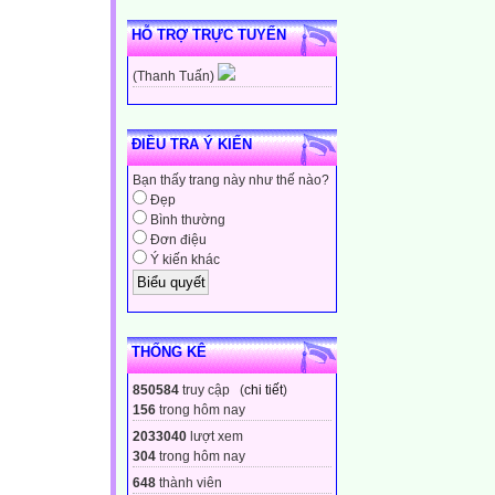
HỖ TRỢ TRỰC TUYẾN
(Thanh Tuấn)
ĐIỀU TRA Ý KIẾN
Bạn thấy trang này như thế nào?
Đẹp
Bình thường
Đơn điệu
Ý kiến khác
THỐNG KÊ
850584
truy cập (
chi tiết
)
156
trong hôm nay
2033040
lượt xem
304
trong hôm nay
648
thành viên