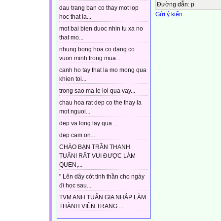
Đường dẫn
:
p
dau trang ban co thay mot lop
Gửi ý kiến
hoc that la...
mot bai bien duoc nhin tu xa no
that mo...
nhung bong hoa co dang co
vuon minh trong mua...
canh ho tay that la mo mong qua
khien toi...
trong sao ma le loi qua vay...
chau hoa rat dep co the thay la
mot nguoi...
dep va long lay qua ...
dep cam on...
CHÀO BẠN TRẦN THANH
TUẤN! RẤT VUI ĐƯỢC LÀM
QUEN,...
" Lên dây cót tinh thần cho ngày
đi học sau...
TVM ANH TUẤN GIA NHẬP LÀM
THÀNH VIÊN TRANG ...