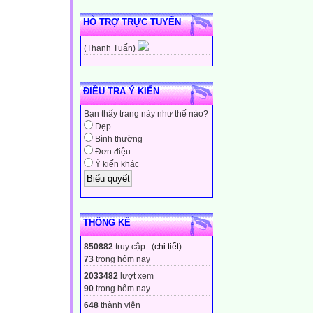
HỖ TRỢ TRỰC TUYẾN
(Thanh Tuấn)
ĐIỀU TRA Ý KIẾN
Bạn thấy trang này như thế nào?
Đẹp
Bình thường
Đơn điệu
Ý kiến khác
THỐNG KÊ
850882
truy cập (
chi tiết
)
73
trong hôm nay
2033482
lượt xem
90
trong hôm nay
648
thành viên