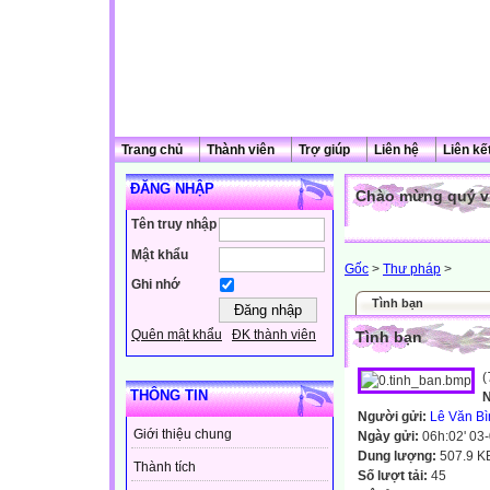
Trang chủ
Thành viên
Trợ giúp
Liên hệ
Liên kế
ĐĂNG NHẬP
Chào mừng quý vị
Tên truy nhập
Mật khẩu
Gốc
>
Thư pháp
>
Ghi nhớ
Tình bạn
Quên mật khẩu
ĐK thành viên
Tình bạn
(
THÔNG TIN
Người gửi:
Lê Văn Bì
Giới thiệu chung
Ngày gửi:
06h:02' 03
Dung lượng:
507.9 K
Thành tích
Số lượt tải:
45