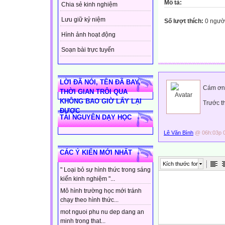
Mô tả:
Chia sẻ kinh nghiệm
Lưu giữ kỷ niệm
Số lượt thích:
0 ngườ
Hình ảnh hoạt động
Soạn bài trực tuyến
LỜI ĐÃ NÓI, TÊN ĐÃ BAY,
Cám ơn 
THỜI GIAN TRÔI QUA
KHÔNG BAO GIỜ LẤY LẠI
Trước t
ĐƯỢC
TÀI NGUYÊN DẠY HỌC
Lê Văn Bình
@ 06h:03p 0
CÁC Ý KIẾN MỚI NHẤT
Kích thước font
" Loại bỏ sự hình thức trong sáng
kiến kinh nghiệm "...
Mô hình trường học mới tránh
chạy theo hình thức...
mot nguoi phu nu dep dang an
minh trong that...