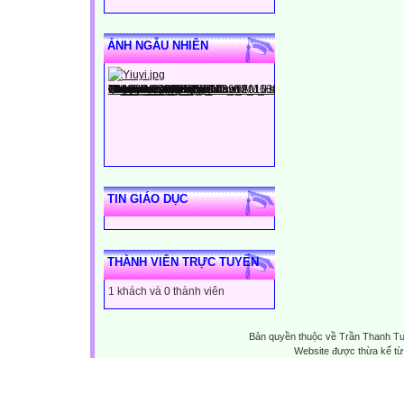
ẢNH NGẪU NHIÊN
TIN GIÁO DỤC
THÀNH VIÊN TRỰC TUYẾN
1 khách và 0 thành viên
Bản quyền thuộc về Trần Thanh T
Website được thừa kế t