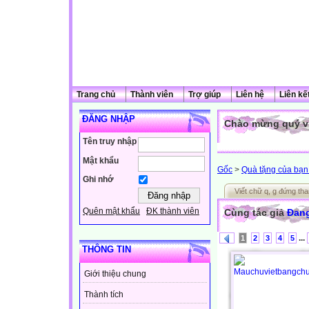
Trang chủ
Thành viên
Trợ giúp
Liên hệ
Liên kế
ĐĂNG NHẬP
Chào mừng quý vị
Tên truy nhập
Mật khẩu
Gốc
>
Quà tặng của bạn 
Ghi nhớ
Viết chữ q, g đứng th
Quên mật khẩu
ĐK thành viên
Cùng tác giả
Đang
...
1
2
3
4
5
THÔNG TIN
Giới thiệu chung
Thành tích