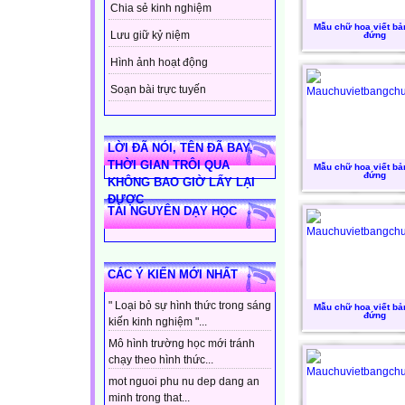
Chia sẻ kinh nghiệm
Mẫu chữ hoa viết bả
Lưu giữ kỷ niệm
đứng
Hình ảnh hoạt động
Soạn bài trực tuyến
LỜI ĐÃ NÓI, TÊN ĐÃ BAY,
THỜI GIAN TRÔI QUA
Mẫu chữ hoa viết bả
đứng
KHÔNG BAO GIỜ LẤY LẠI
ĐƯỢC
TÀI NGUYÊN DẠY HỌC
CÁC Ý KIẾN MỚI NHẤT
" Loại bỏ sự hình thức trong sáng
Mẫu chữ hoa viết bả
đứng
kiến kinh nghiệm "...
Mô hình trường học mới tránh
chạy theo hình thức...
mot nguoi phu nu dep dang an
minh trong that...