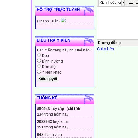
Kích thước font
HỖ TRỢ TRỰC TUYẾN
(Thanh Tuấn)
ĐIỀU TRA Ý KIẾN
Đường dẫn
:
p
Gửi ý kiến
Bạn thấy trang này như thế nào?
Đẹp
Bình thường
Đơn điệu
Ý kiến khác
THỐNG KÊ
850943
truy cập (
chi tiết
)
134
trong hôm nay
2033543
lượt xem
151
trong hôm nay
648
thành viên