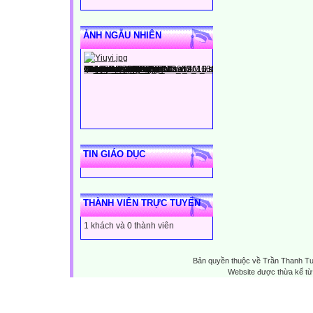
ẢNH NGẪU NHIÊN
TIN GIÁO DỤC
THÀNH VIÊN TRỰC TUYẾN
1 khách và 0 thành viên
Bản quyền thuộc về Trần Thanh T
Website được thừa kế t