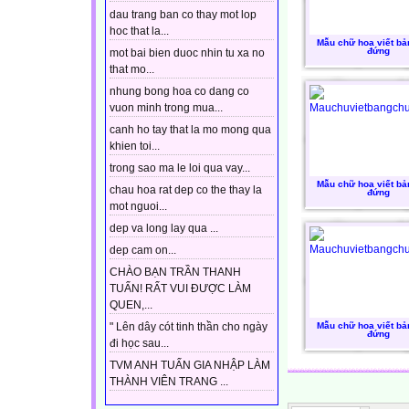
dau trang ban co thay mot lop
hoc that la...
Mẫu chữ hoa viết bả
đứng
mot bai bien duoc nhin tu xa no
that mo...
nhung bong hoa co dang co
vuon minh trong mua...
canh ho tay that la mo mong qua
khien toi...
trong sao ma le loi qua vay...
Mẫu chữ hoa viết bả
chau hoa rat dep co the thay la
đứng
mot nguoi...
dep va long lay qua ...
dep cam on...
CHÀO BẠN TRẦN THANH
TUẤN! RẤT VUI ĐƯỢC LÀM
QUEN,...
Mẫu chữ hoa viết bả
" Lên dây cót tinh thần cho ngày
đứng
đi học sau...
TVM ANH TUẤN GIA NHẬP LÀM
THÀNH VIÊN TRANG ...