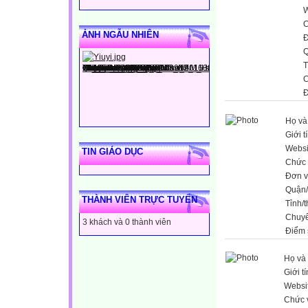
W
C
ẢNH NGẪU NHIÊN
Đ
Q
T
C
Đ
Họ và
Giới t
Websi
TIN GIÁO DỤC
Chức 
Đơn v
Quận
THÀNH VIÊN TRỰC TUYẾN
Tỉnh/
Chuy
3 khách và 0 thành viên
Điểm 
Họ và 
Giới t
Websi
Chức 