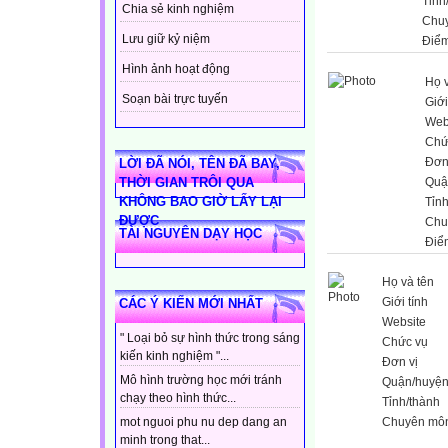
Tỉnh
Chia sẻ kinh nghiệm
Chu
Lưu giữ kỷ niệm
Điểm
Hình ảnh hoạt động
Họ 
Soạn bài trực tuyến
Giới
Web
Chứ
Đơn
LỜI ĐÃ NÓI, TÊN ĐÃ BAY,
Quậ
THỜI GIAN TRÔI QUA
KHÔNG BAO GIỜ LẤY LẠI
Tỉn
ĐƯỢC
Chu
TÀI NGUYÊN DẠY HỌC
Điể
Họ và tên
Giới tính
CÁC Ý KIẾN MỚI NHẤT
Website
" Loại bỏ sự hình thức trong sáng
Chức vụ
kiến kinh nghiệm "...
Đơn vị
Mô hình trường học mới tránh
Quận/huyệ
chạy theo hình thức...
Tỉnh/thành
Chuyên mô
mot nguoi phu nu dep dang an
minh trong that...