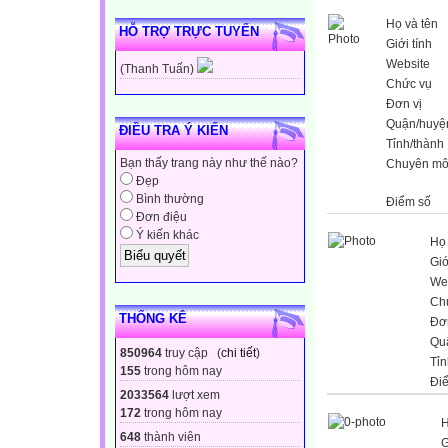
Họ và tên
HỖ TRỢ TRỰC TUYẾN
Giới tính
Website
(Thanh Tuấn)
Chức vụ
Đơn vị
Quận/huyệ
ĐIỀU TRA Ý KIẾN
Tỉnh/thành
Bạn thấy trang này như thế nào?
Chuyên m
Đẹp
Bình thường
Điểm số
Đơn điệu
Ý kiến khác
Họ 
Giớ
We
Ch
THỐNG KÊ
Đơn
Qu
850964
truy cập (
chi tiết
)
Tỉn
155
trong hôm nay
Đi
2033564
lượt xem
172
trong hôm nay
H
648
thành viên
G