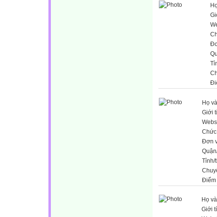
Họ
Gi
We
Ch
Đơ
Qu
Tỉ
Ch
Đi
Họ và
Giới t
Webs
Chức
Đơn v
Quận
Tỉnh/
Chuy
Điểm
Họ và
Giới t