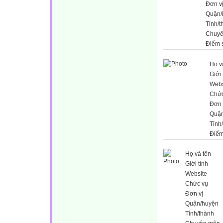
Đơn v
Quận/
Tỉnh/t
Chuyê
Điểm 
Họ v
Giới 
Webs
Chức
Đơn 
Quận
Tỉnh
Điểm
Họ và tên
Giới tính
Website
Chức vụ
Đơn vị
Quận/huyện
Tỉnh/thành