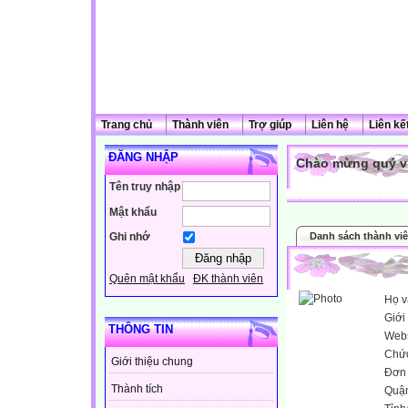
Trang chủ
Thành viên
Trợ giúp
Liên hệ
Liên kế
ĐĂNG NHẬP
Chào mừng quý vị
Tên truy nhập
Mật khẩu
Danh sách thành vi
Ghi nhớ
Quên mật khẩu
ĐK thành viên
Họ v
Giới 
THÔNG TIN
Webs
Chứ
Giới thiệu chung
Đơn 
Thành tích
Quậ