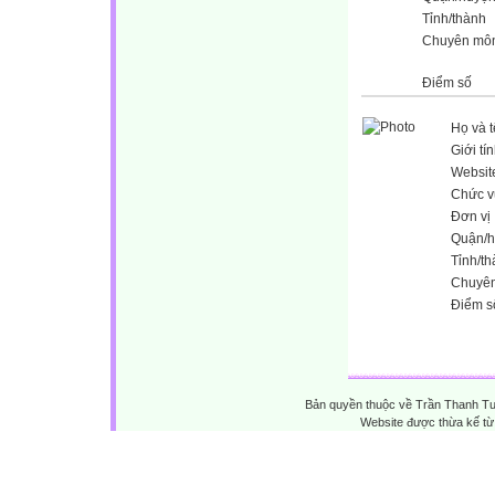
Tỉnh/thành
Chuyên mô
Điểm số
Họ và 
Giới tí
Websit
Chức v
Đơn vị
Quận/
Tỉnh/t
Chuyê
Điểm s
Bản quyền thuộc về Trần Thanh T
Website được thừa kế t