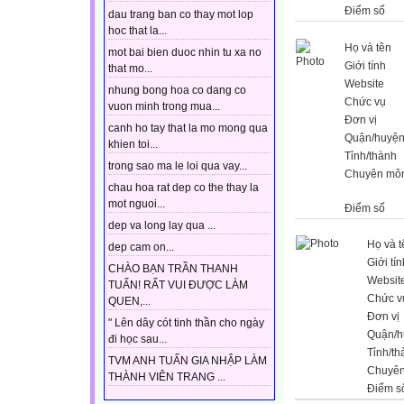
Điểm số
dau trang ban co thay mot lop
hoc that la...
Họ và tên
mot bai bien duoc nhin tu xa no
Giới tính
that mo...
Website
nhung bong hoa co dang co
Chức vụ
vuon minh trong mua...
Đơn vị
canh ho tay that la mo mong qua
Quận/huyệ
khien toi...
Tỉnh/thành
trong sao ma le loi qua vay...
Chuyên mô
chau hoa rat dep co the thay la
mot nguoi...
Điểm số
dep va long lay qua ...
Họ và t
dep cam on...
Giới tín
CHÀO BẠN TRẦN THANH
Websit
TUẤN! RẤT VUI ĐƯỢC LÀM
Chức v
QUEN,...
Đơn vị
" Lên dây cót tinh thần cho ngày
Quận/h
đi học sau...
Tỉnh/th
TVM ANH TUẤN GIA NHẬP LÀM
Chuyê
THÀNH VIÊN TRANG ...
Điểm s